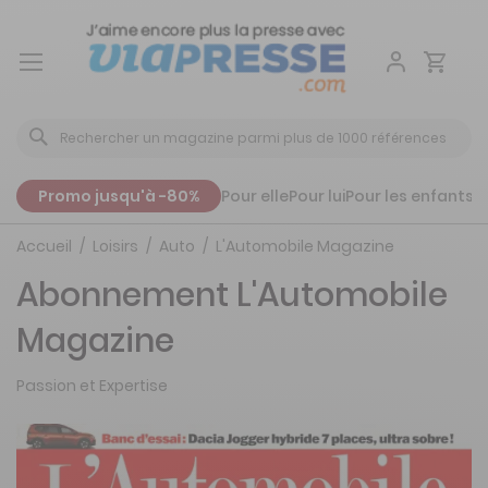
Aller
au
contenu
Promo jusqu'à -80%
Pour elle
Pour lui
Pour les enfants
P
Accueil
Loisirs
Auto
L'Automobile Magazine
Abonnement L'Automobile
Magazine
Passion et Expertise