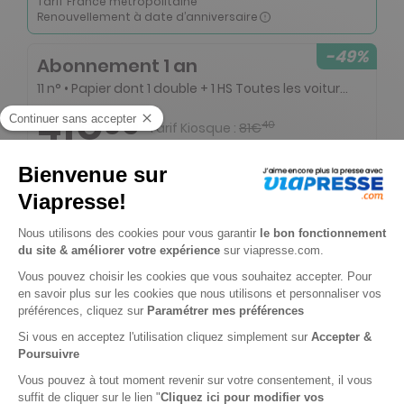
Tarif France métropolitaine
Renouvellement à date d’anniversaire
-49%
Abonnement 1 an
11 n° • Papier dont 1 double + 1 HS Toutes les voitures du Monde
41€
65
40
Tarif Kiosque :
81€
Tarif France métropolitaine
Renouvellement à date d’anniversaire
-54%
Abonnement 1 an
11 n° • Papier dont 1 double
33€
15
50
Tarif Kiosque :
71€
Tarif France métropolitaine
Renouvellement à date d’anniversaire
-50%
Abonnement Durée libre