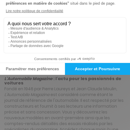
Papier
3€
45
90
Tarif Kiosque :
6€
Prix par n° pendant 6 mois, puis 4,50 € par n°
Tarif France métropolitaine
Présentation du magazine L'Automobile
Magazine
L'Automobile Magazine
: l'actu pour les passionnés de
voitures
Fondé en 1946 par Pierre Laureys et Jean Claude Moulin,
L'Automobile Magazine
est considéré comme étant le
journal de référence de l'automobile. Il est respecté par les
constructeurs et fournit à ses lecteurs une information
précise et sans concession. Vous y découvrirez les
nouveaux modèles en avant-première ainsi que les
comptes-rendus détaillés des essais réalisés par les
spécialistes du magazine. Accédez chaque mois à une