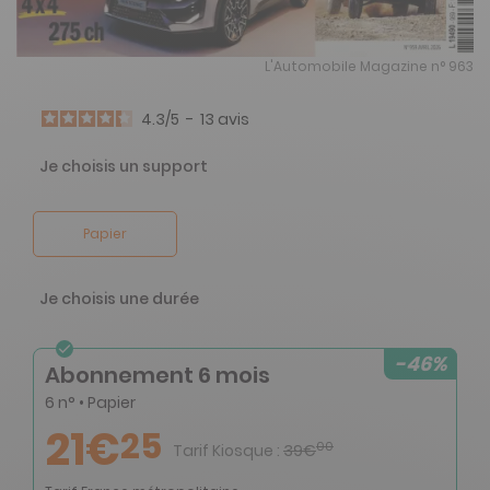
L'Automobile Magazine n° 963
4.3
/
5
-
13
avis
Je choisis un support
Papier
Je choisis une durée
-46%
Abonnement 6 mois
6 n° • Papier
21€
25
00
Tarif Kiosque :
39€