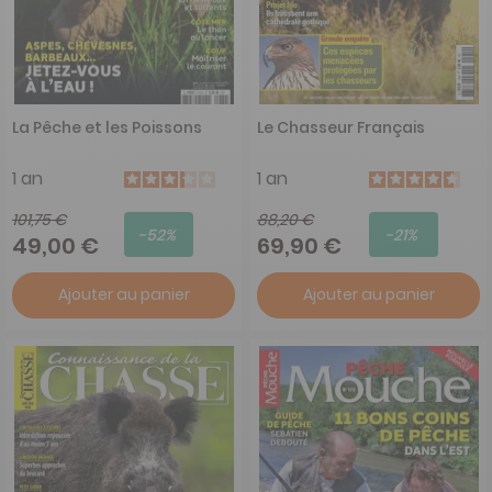
La Pêche et les Poissons
Le Chasseur Français
1 an
1 an
101,75 €
88,20 €
-52%
-21%
49,00 €
69,90 €
Ajouter au panier
Ajouter au panier