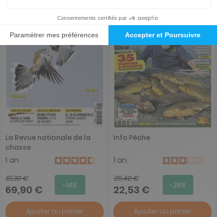
La Revue nationale de la
Info Pêche
chasse
1 an
1 an
81,30 €
35,40 €
-14%
-36%
69,90 €
22,53 €
Ajouter au panier
Ajouter au panier