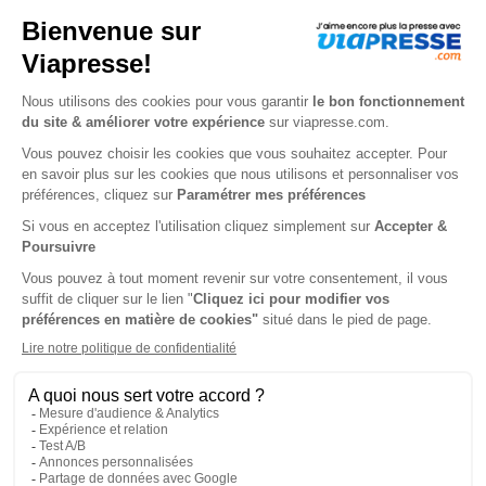
Ball Trap
8'6 by Pêches Sportives
2 ans
1 an
38 €
72 €
-15%
-17%
32,30 €
60,00 €
Ajouter au panier
Ajouter au panier