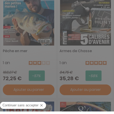
Pêche en mer
Armes de Chasse
1 an
1 an
168,07 €
84,75 €
-57%
-58%
72,25 €
35,28 €
Ajouter au panier
Ajouter au panier