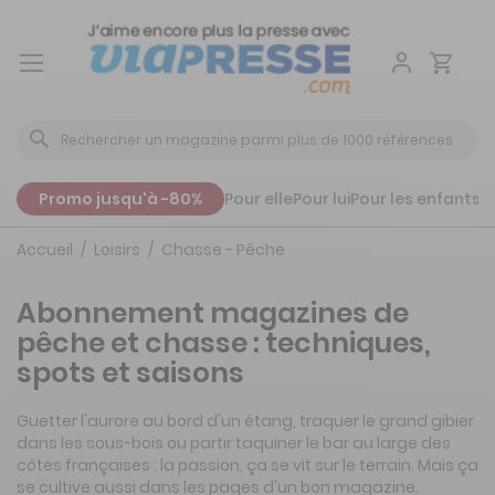
Aller
au
contenu
Promo jusqu'à -80%
Pour elle
Pour lui
Pour les enfants
P
Accueil
Loisirs
Chasse - Pêche
Abonnement magazines de
pêche et chasse : techniques,
spots et saisons
Guetter l'aurore au bord d'un étang, traquer le grand gibier
dans les sous-bois ou partir taquiner le bar au large des
côtes françaises : la passion, ça se vit sur le terrain. Mais ça
se cultive aussi dans les pages d'un bon magazine.