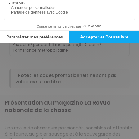
-50%
Abonnement Durée libre
Papier + Version digitale offerte + 1 HS par an 6,75 euros (digital disponible pour La Revue Nationale de la Chasse uniquement)
3€
10
20
Tarif Kiosque :
6€
Prix par n° pendant 6 mois, puis 5,99 € par n°
Tarif France métropolitaine
ℹ️
Note :
les codes promotionnels ne sont pas
valables sur ce titre.
Présentation du magazine La Revue
nationale de la chasse
Une revue de chasseurs passionnés, sensibles et attentifs
à la faune, au gibier sauvage et à la sauvegarde des