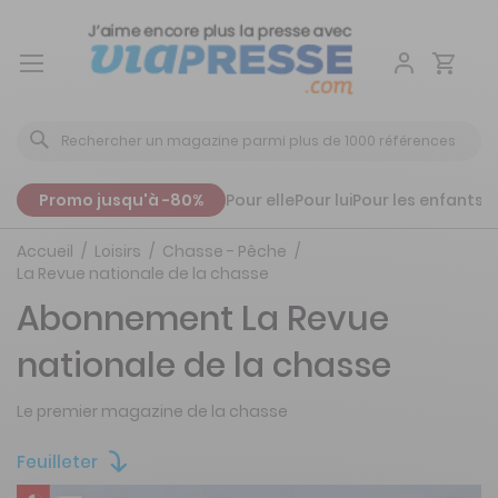
Aller
au
contenu
Promo jusqu'à -80%
Pour elle
Pour lui
Pour les enfants
P
Accueil
Loisirs
Chasse - Pêche
La Revue nationale de la chasse
Abonnement La Revue
nationale de la chasse
Le premier magazine de la chasse
Feuilleter