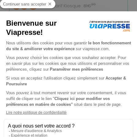
69€
90
30
Tarif Kiosque :
81€
Tarif France métropolitaine
Renouvellement à date d’anniversaire
-19%
Abonnement 1 an
12 n° • Papier + Version digitale offerte
59€
90
40
Tarif Kiosque :
74€
Tarif France métropolitaine
Renouvellement à date d’anniversaire
-50%
Abonnement Durée libre
Papier + Version digitale offerte
3€
10
20
Tarif Kiosque :
6€
Prix par n° pendant 6 mois, puis 5,99 € par n°
Tarif France métropolitaine