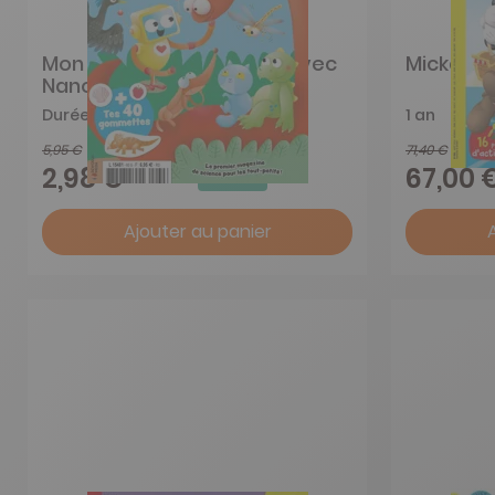
Mon Petit Science et Vie avec
Mickey J
Nano
Durée libre
1 an
5,95 €
71,40 €
-50%
2,98 €
67,00 
Ajouter au panier