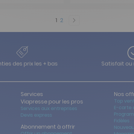
Page
You're currently reading pag
Page
Page
Suivant
1
2
ties des prix les + bas
Satisfait o
Services
Nos off
Top ven
Viapresse pour les pros
E-carte
Services aux entreprises
Program
Devis express
Fidèles
Abonnement à offrir
Nouveau
Offrir un abonnement
Magazin