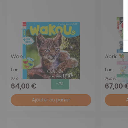
Wakou
Abricot
1 an
1 an
72 €
71,40 €
-11%
64,00 €
67,00 
Ajouter au panier