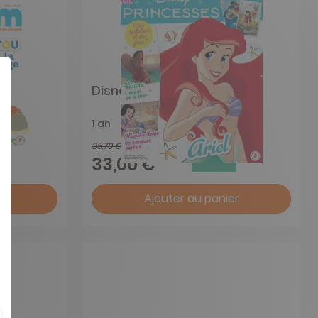
Disney Princesses
1 an
35,70 €
-8%
33,00 €
r
Ajouter au panier