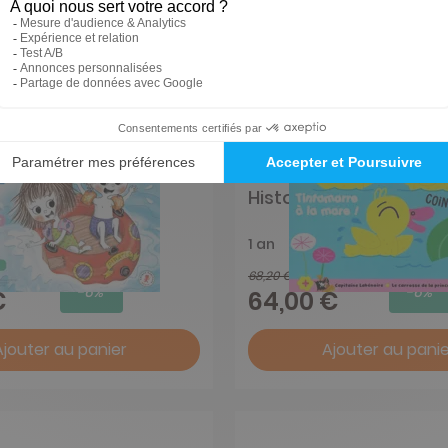
Histoires pour les peti
1 an
68,20 €
-6%
-6%
€
64,00 €
Ajouter au panier
Ajouter au panie