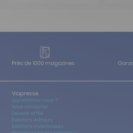
Près de 1000 magazines
Garan
Viapresse
Qui sommes-nous ?
Nous contacter
Devenir affilié
Relations éditeurs
Relations investisseurs
Rejoignez l'équipe Viapresse!