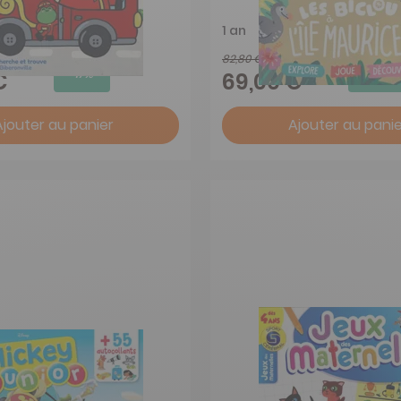
1 an
82,80 €
-17%
-17%
€
69,00 €
Ajouter au panier
Ajouter au panie