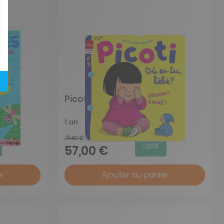
ts
Picoti
1 an
71,40 €
-20%
57,00 €
r
Ajouter au panier