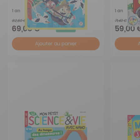
1 an
1 an
82,80 €
71,40 €
-17%
69,00 €
59,00 
Ajouter au panier