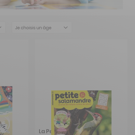
Je choisis un âge
ans
La Petite salamandre