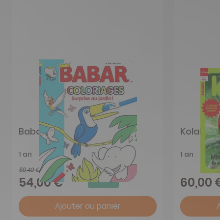
Babar
Kolala
1 an
1 an
59,40 €
-9%
54,00 €
60,00 
Ajouter au panier