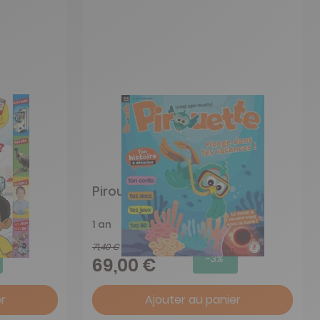
Pirouette
1 an
71,40 €
-3%
69,00 €
r
Ajouter au panier