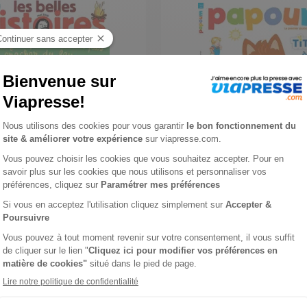
s Histoires
Papoum
1 an
71,40 €
-3%
-17%
€
59,00 €
Ajouter au panier
Ajouter au panie