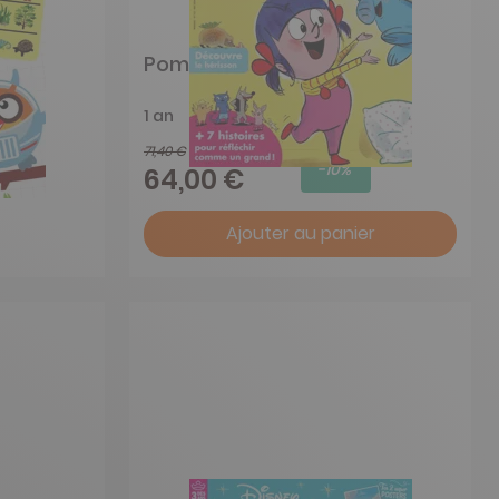
Pomme D'Api
1 an
71,40 €
-10%
64,00 €
Ajouter au panier