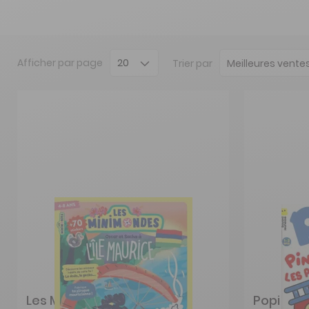
Afficher
par page
Trier par
Les Mini Mondes 4 à 7 ans
Popi