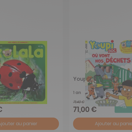
Youpi doc
1 an
71,40 €
-1%
€
71,00 €
Ajouter au panier
Ajouter au panie