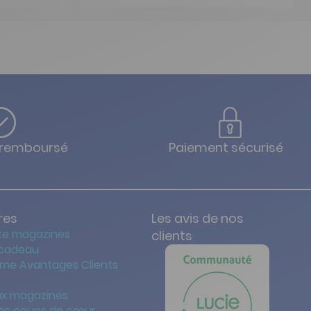
e
u remboursé
Paiement sécurisé
res
Les avis de nos
te magazines
clients
 cadeau
me Avantages Clients
x magazines
es coups de cœur