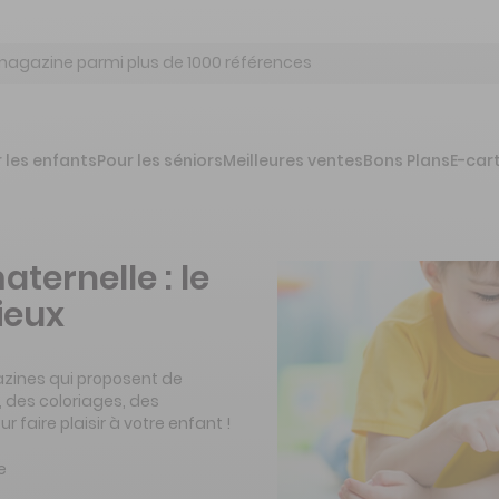
 les enfants
Pour les séniors
Meilleures ventes
Bons Plans
E-car
ernelle : le
ieux
azines qui proposent de
, des coloriages, des
aire plaisir à votre enfant !
e