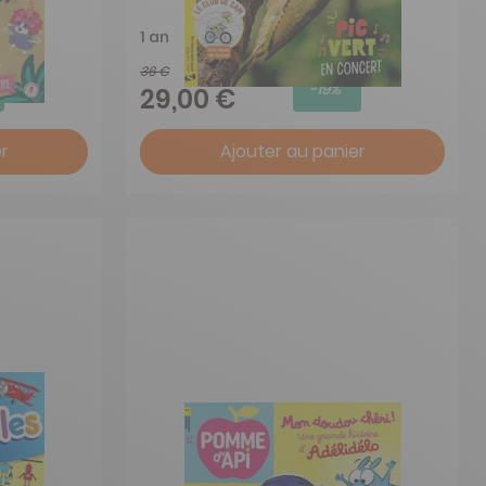
1 an
36 €
-19%
29,00 €
r
Ajouter au panier