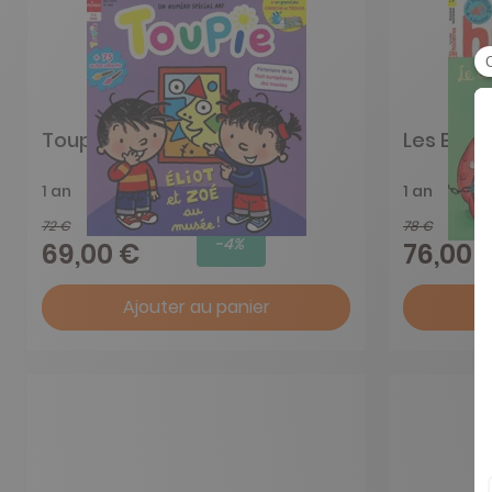
Toupie
Les Belle
1 an
1 an
72 €
78 €
-4%
69,00 €
76,00 
Ajouter au panier