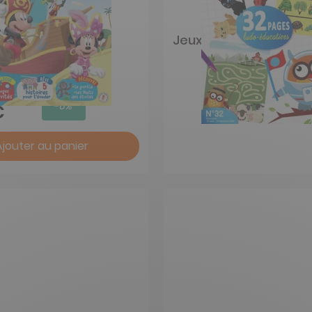
unior
Jeux des maternelles
-6%
€
Ajouter au panier