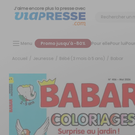
Chercher
Menu
Promo jusqu'à -80%
Pour elle
Pour lui
Pour
Accueil
Jeunesse
Bébé (3 mois à 5 ans)
Babar