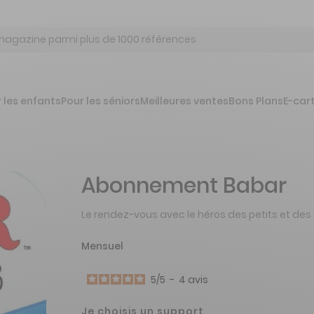
 les enfants
Pour les séniors
Meilleures ventes
Bons Plans
E-car
Abonnement Babar
Le rendez-vous avec le héros des petits et des 
Mensuel
5
/
5
-
4
avis
Je choisis un support