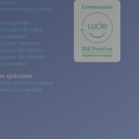
 cadeau
me Avantages Clients
x magazines
es coups de cœur
es féminins
es pour hommes
s pour les seniors
s pour les enfants
 quotidiens
s spéciales
ent au format digital
ent à durée libre