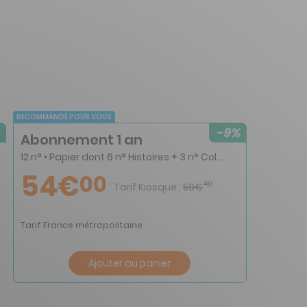
RECOMMANDÉ POUR VOUS
-9%
Abonnement 1 an
12 n° • Papier dont 6 n° Histoires + 3 n° Coloriages + 3 n° Jeux
54€
00
40
Tarif Kiosque :
59€
Tarif France métropolitaine
Ajouter au panier