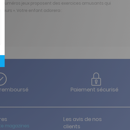
es numéros jeux proposent des exercices amusants qui
uleurs ». Votre enfant adorera :
u remboursé
Paiement sécurisé
res
Les avis de nos
te magazines
clients