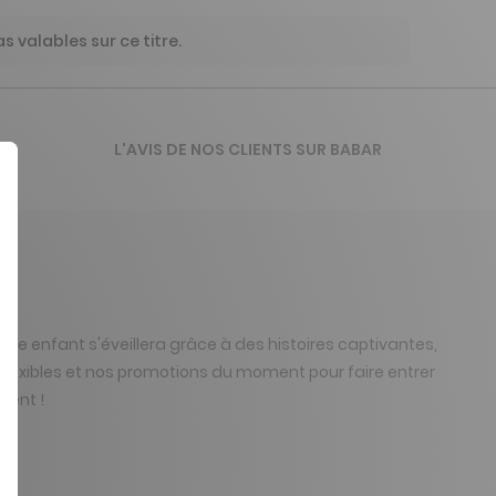
 valables sur ce titre.
L'AVIS DE NOS CLIENTS SUR BABAR
re enfant s'éveillera grâce à des histoires captivantes,
lexibles et nos promotions du moment pour faire entrer
ment !