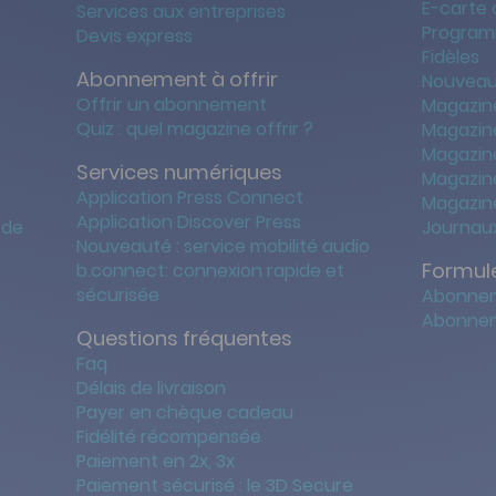
E-carte
Services aux entreprises
Program
Devis express
Fidèles
Abonnement à offrir
Nouveau
Offrir un abonnement
Magazin
Quiz : quel magazine offrir ?
Magazin
Magazin
Services numériques
Magazine
Application Press Connect
Magazine
Application Discover Press
 de
Journaux
Nouveauté : service mobilité audio
Formule
b.connect: connexion rapide et
sécurisée
Abonnem
Abonnem
Questions fréquentes
Faq
Délais de livraison
Payer en chèque cadeau
Fidélité récompensée
Paiement en 2x, 3x
Paiement sécurisé : le 3D Secure