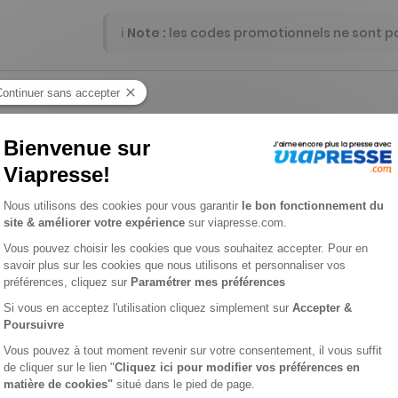
ℹ️
Note :
les codes promotionnels ne sont pas
L'AVIS DE VIAPRESSE SUR BABAR
rnable avec le héros des petits de 2 à 5 ans ! Chaque mois, vot
s premières découvertes. Découvrez nos formules d'abonnement f
deau parfait pour accompagner votre petit dans son développe
de votre enfant