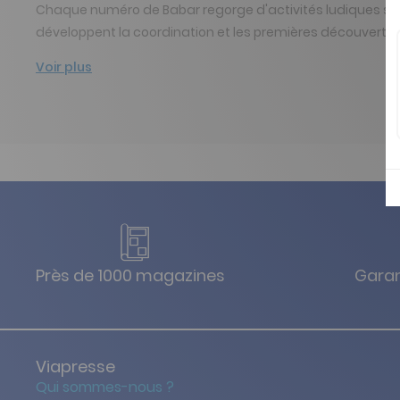
Chaque numéro de Babar regorge d'activités ludiques spé
développent la coordination et les premières découvertes : «
Voir plus
Près de 1000 magazines
Garan
Viapresse
Qui sommes-nous ?