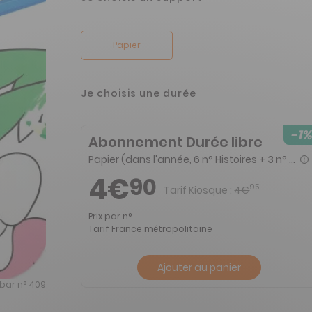
Papier
Je choisis une durée
-1%
Abonnement Durée libre
Papier (dans l'année, 6 n° Histoires + 3 n° Coloriages + 3 n° Jeux)
4€
90
95
Tarif Kiosque :
4€
Prix par n°
Tarif France métropolitaine
Ajouter au panier
bar n° 409