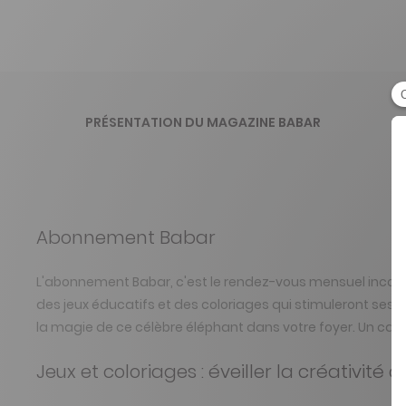
PRÉSENTATION DU MAGAZINE BABAR
Abonnement Babar
L'abonnement Babar, c'est le rendez-vous mensuel incontou
des jeux éducatifs et des coloriages qui stimuleront se
la magie de ce célèbre éléphant dans votre foyer. Un ca
Jeux et coloriages : éveiller la créativité 