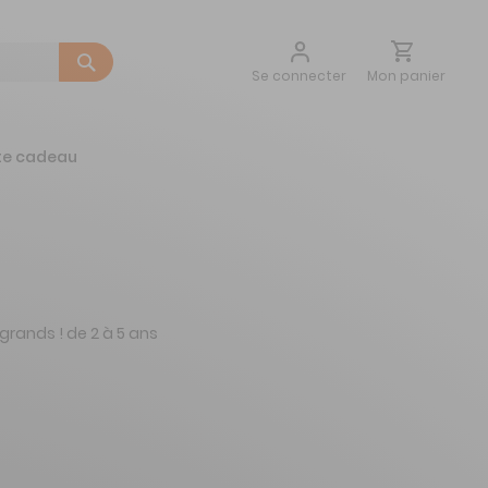
Aller
Mon panier
Se connecter
au
contenu
te cadeau
grands ! de 2 à 5 ans