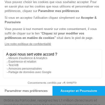
Tarif France métropolitaine
Renouvellement à date d’anniversaire
-18%
Abonnement Durée libre
Papier + Version digitale offerte + plusieurs HS à 7,70 euros
4€
70
70
Tarif Kiosque :
5€
Prix par n°
Tarif France métropolitaine
ℹ️
Note :
les codes promotionnels ne sont pas
valables sur ce titre.
Présentation du magazine Le Particulier
Grâce au Particulier, rejoignez les 1,7 million de lecteurs et