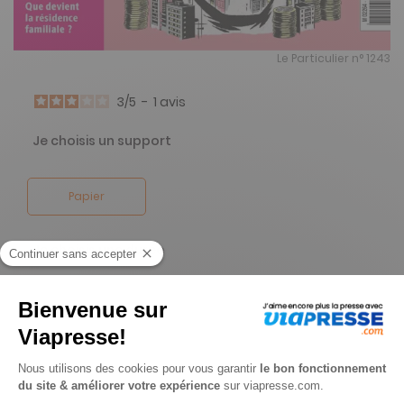
Le Particulier n° 1243
3
/
5
-
1
avis
Je choisis un support
Papier
Je choisis une durée
-26%
Abonnement 1 an
11 n° • Papier + Version digitale offerte + guide fiscal + 4 n° spéciaux + 2 appels allô conseil + l'accès à l'espace privé internet
79€
00
20
Tarif Kiosque :
106€