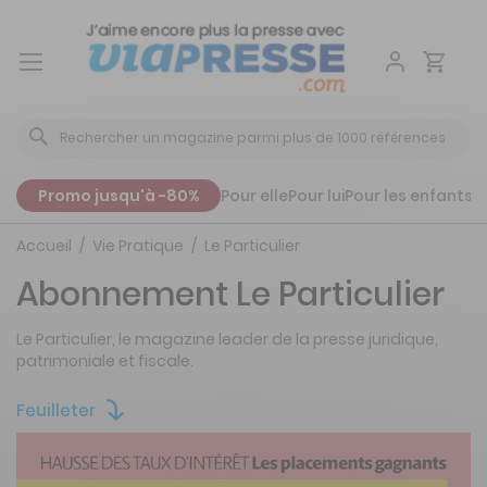
Aller
au
contenu
Promo jusqu'à -80%
Pour elle
Pour lui
Pour les enfants
P
Accueil
Vie Pratique
Le Particulier
Abonnement Le Particulier
Le Particulier, le magazine leader de la presse juridique,
patrimoniale et fiscale.
Feuilleter