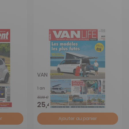
VAN Life
1 an
51,06 €
-50%
25,42 €
r
Ajouter au panier