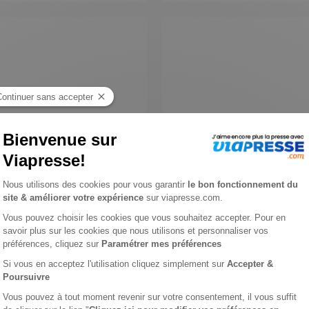
s automobile
Cette Année Là
1 an
99 €
-25%
-31%
68,00 €