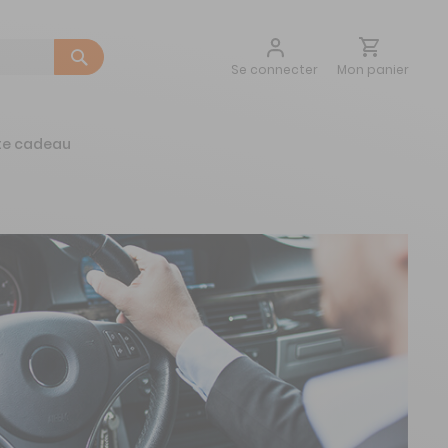
Aller
Mon panier
Se connecter
au
contenu
te cadeau