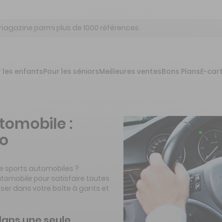
 les enfants
Pour les séniors
Meilleures ventes
Bons Plans
E-car
omobile :
to
e sports automobiles ?
utomobile pour satisfaire toutes
sser dans votre boîte à gants et
 dans une seule