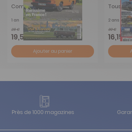
Combi Magazine
Tous Véhi
1 an
2 ans
28 €
30 €
-30%
19,55 €
16,15 €
Ajouter au panier
Près de 1000 magazines
Garan