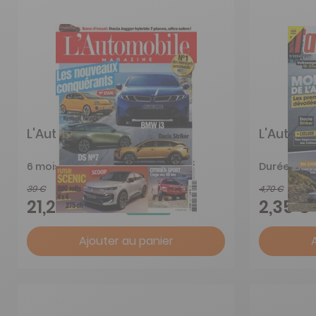
L'Automobile Magazine
L'Auto Jo
6 mois
Durée libre
39 €
4,70 €
-46%
21,25 €
2,35 €
Ajouter au panier