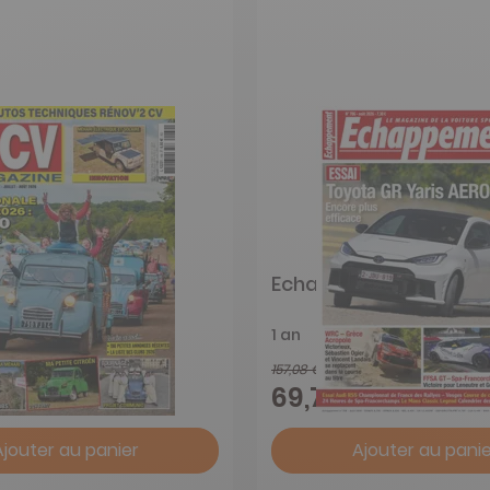
gazine
Echappement
1 an
157,08 €
-48%
-56%
€
69,70 €
Ajouter au panier
Ajouter au panie