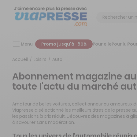
Chercher
Menu
Promo jusqu'à -80%
Pour elle
Pour lui
Pour
Accueil
Loisirs
Auto
Abonnement magazine aut
toute l'actu du marché au
Amateur de belles voitures, collectionneur ou amoureux d
Viapresse a sélectionné les meilleurs titres de la presse a
les passions à prix réduit. Découvrez des magazines à gli
à savourer sans modération.
Tous les univers de l'automobile réunis