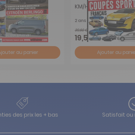
cules Utilitaires
KM/H
2 ans
39,60 €
-46%
-51%
19,55 €
Ajouter au panier
Ajouter au panie
ties des prix les + bas
Satisfait o