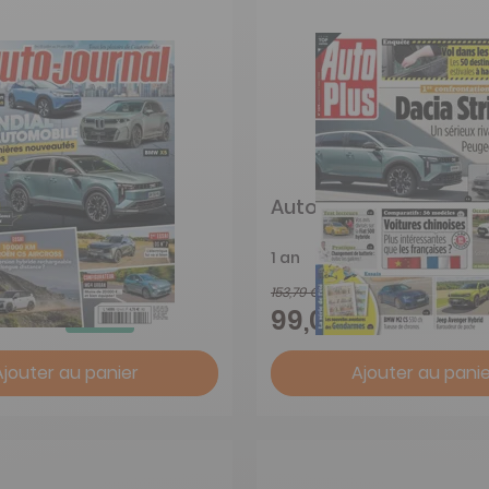
urnal
Auto Plus
1 an
153,79 €
-50%
-36%
99,00 €
Ajouter au panier
Ajouter au panie