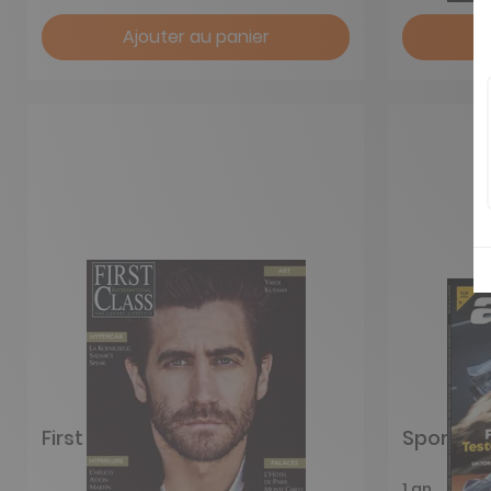
Ajouter au panier
First Class
Sport Au
1 an