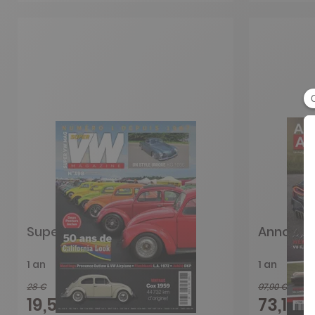
Super VW Magazine
Annonce
1 an
1 an
28 €
97,90 €
-30%
19,55 €
73,10 €