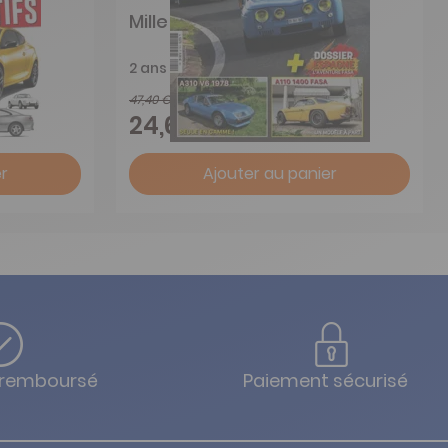
Mille Miles
2 ans
47,40 €
-48%
24,65 €
r
Ajouter au panier
u remboursé
Paiement sécurisé