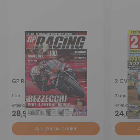
GP Racing
2 CV Ma
1 an
2 ans
67,56 €
47,40 €
-57%
28,90 €
24,65 
Ajouter au panier