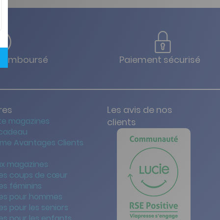
u remboursé
Paiement sécurisé
res
Les avis de nos
te magazines
clients
 cadeau
me Avantages Clients
x magazines
es coups de cœur
es féminins
es pour hommes
s pour les seniors
s pour les enfants