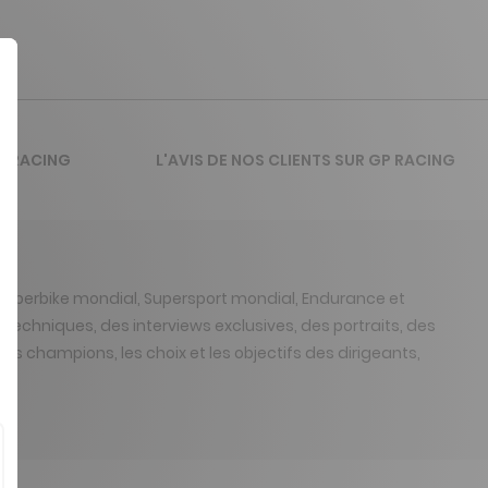
P RACING
L'AVIS DE NOS CLIENTS SUR GP RACING
Superbike mondial, Supersport mondial, Endurance et
 techniques, des interviews exclusives, des portraits, des
ands champions, les choix et les objectifs des dirigeants,