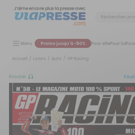
Chercher
Menu
Promo jusqu'à -80%
Pour elle
Pour lui
Pour
Accueil
Loisirs
Auto
GP Racing
Feuil
Écouter