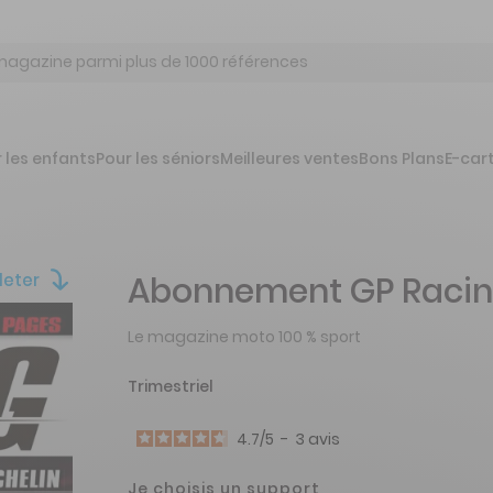
 les enfants
Pour les séniors
Meilleures ventes
Bons Plans
E-car
leter
Abonnement GP Raci
Le magazine moto 100 % sport
Trimestriel
4.7
/
5
-
3
avis
Je choisis un support