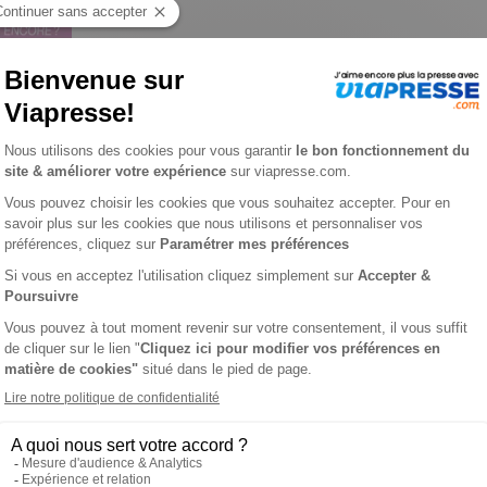
acing n° 58
 VIAPRESSE SUR GP RACING
ANCIENS NUMÉROS DE G
ment consacré au sport moto sur piste. MotoGP, Moto2, Moto3, 
s, détaillés et analysés. Vous retrouverez également des sujets
a compétition moto! Les petits secrets et les coups d’éclat des gr
Racing vous dira tout.