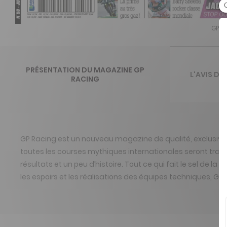
GP R
PRÉSENTATION DU MAGAZINE GP
L'AVIS DE
RACING
GP Racing est un nouveau magazine de qualité, exclusive
toutes les courses mythiques internationales seront traité
résultats et un peu d’histoire. Tout ce qui fait le sel de l
les espoirs et les réalisations des équipes techniques, GP 