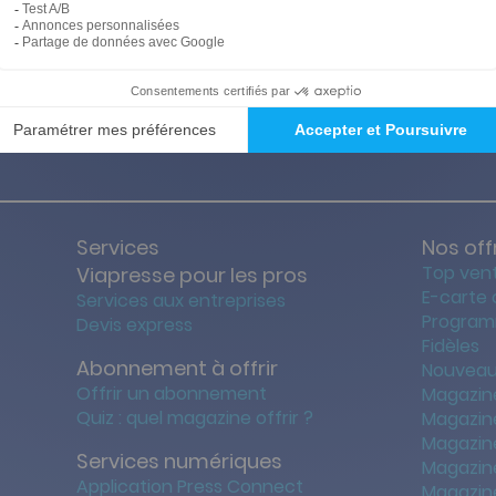
ties des prix les + bas
Satisfait o
Services
Nos off
Top ven
Viapresse pour les pros
E-carte
Services aux entreprises
Program
Devis express
Fidèles
Abonnement à offrir
Nouveau
Offrir un abonnement
Magazin
Quiz : quel magazine offrir ?
Magazin
Magazin
Services numériques
Magazine
Application Press Connect
Magazine