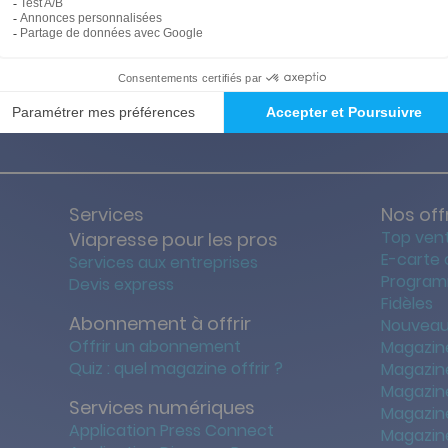
ties des prix les + bas
Satisfait o
Services
Nos off
Top ven
Viapresse pour les pros
E-carte
Services aux entreprises
Program
Devis express
Fidèles
Abonnement à offrir
Nouveau
Offrir un abonnement
Magazin
Quiz : quel magazine offrir ?
Magazin
Magazin
Services numériques
Magazine
Application Press Connect
Magazine