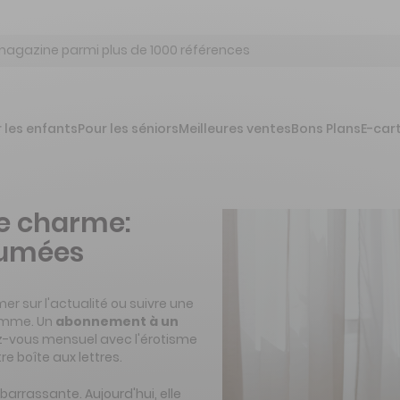
 les enfants
Pour les séniors
Meilleures ventes
Bons Plans
E-car
e charme:
sumées
rmer sur l'actualité ou suivre une
lamme. Un
abonnement à un
ez-vous mensuel avec l'érotisme
re boîte aux lettres.
arrassante. Aujourd'hui, elle