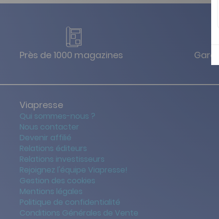
Près de 1000 magazines
Garan
Viapresse
Qui sommes-nous ?
Nous contacter
Devenir affilié
Relations éditeurs
Relations investisseurs
Rejoignez l'équipe Viapresse!
Gestion des cookies
Mentions légales
Politique de confidentialité
Conditions Générales de Vente