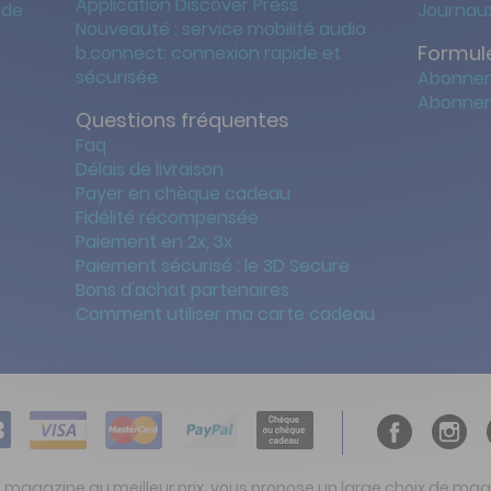
Application Discover Press
 de
Journaux
Nouveauté : service mobilité audio
Formule
b.connect: connexion rapide et
sécurisée
Abonnem
Abonnem
Questions fréquentes
Faq
Délais de livraison
Payer en chèque cadeau
Fidélité récompensée
Paiement en 2x, 3x
Paiement sécurisé : le 3D Secure
Bons d'achat partenaires
Comment utiliser ma carte cadeau
t magazine au meilleur prix, vous propose un large choix de ma