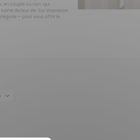
, en couple ou non, qui
ine de leur vie. Sur Viapresse,
tégorie — pour vous offrir le