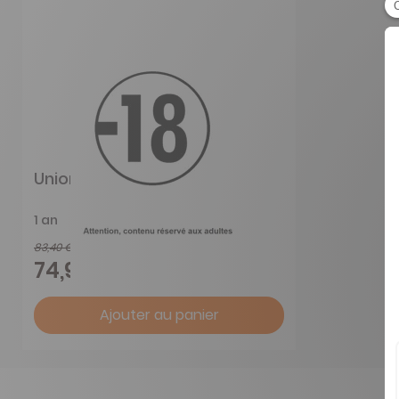
Union
1 an
83,40 €
-10%
74,90 €
Ajouter au panier