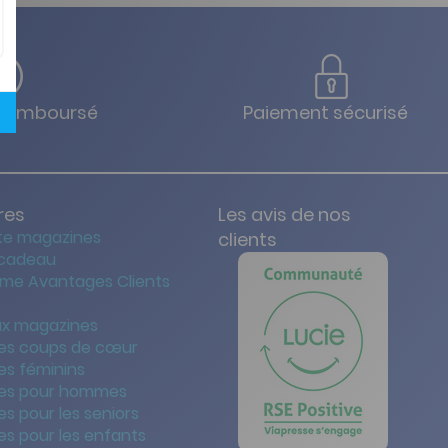
u remboursé
Paiement sécurisé
res
Les avis de nos
te magazines
clients
 cadeau
me Avantages Clients
x magazines
es coups de cœur
es féminins
es pour hommes
s pour les seniors
s pour les enfants