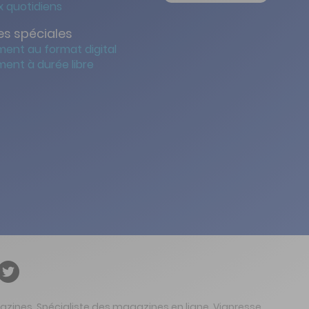
 quotidiens
s spéciales
ent au format digital
ent à durée libre
gazines. Spécialiste des magazines en ligne, Viapresse