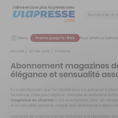
Chercher
Menu
Promo jusqu'à -80%
Pour elle
Pour lui
Pour
Accueil
Art de vivre
Charme
Abonnement magazines d
élégance et sensualité as
Il y a des lectures que l'on choisit pour soi, pas pour s'info
tendance, mais pour explorer, s'évader et entretenir la f
magazine de charme
, c'est exactement cela : un rend
et la sexualité, assumé, soigné, livré directement dans vot
La presse de charme traînait autrefois une réputation emb