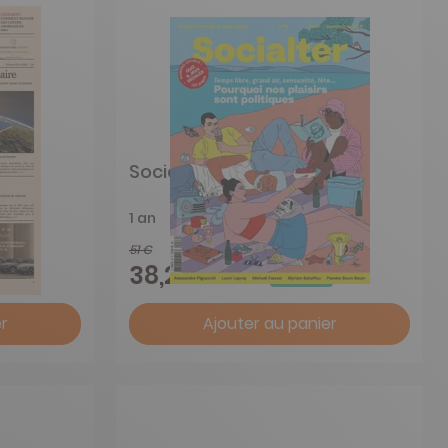
Socialter
1 an
51 €
-25%
38,25 €
r
Ajouter au panier