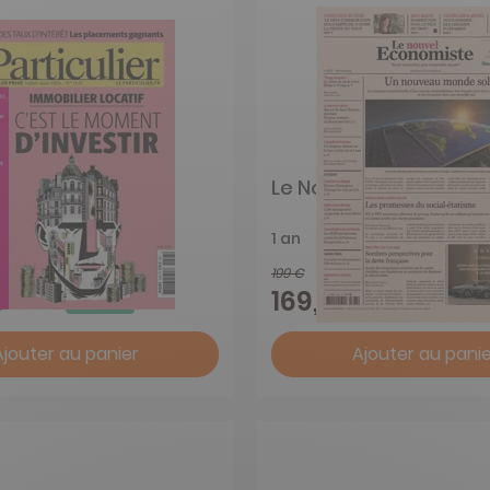
ulier
Le Nouvel Economiste
1 an
199 €
-26%
-15%
€
169,15 €
Ajouter au panier
Ajouter au panie