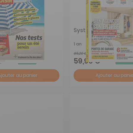
sir
Système D
1 an
85,20 €
-42%
-30%
€
59,90 €
Ajouter au panier
Ajouter au panie