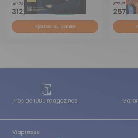
367,20 €
302,40 €
-15%
312,12 €
257,04
Ajouter au panier
Près de 1000 magazines
Garan
Viapresse