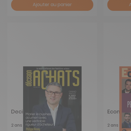
Ajouter au panier
Decision Achats
Ecomme
2 ans
2 ans