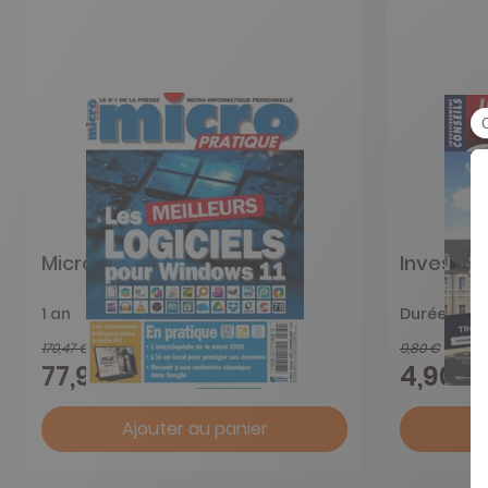
Micro Pratique
Investis
1 an
Durée libre
170,47 €
9,80 €
-54%
77,90 €
4,90 €
Ajouter au panier