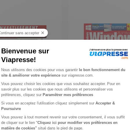
sement Conseils
Windows et Internet P
1 an
78 €
-50%
-37%
49,22 €
Ajouter au panier
Ajouter au panie