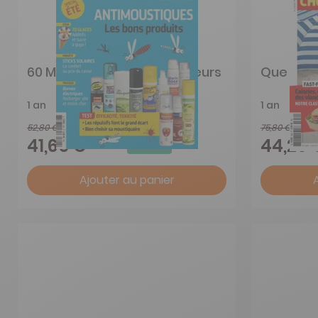
60 Millions de consommateurs
Que Choi
1 an
1 an
52,80 €
75,80 €
-21%
41,65 €
44,20 
Ajouter au panier