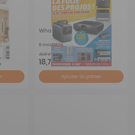
What Hi-Fi
6 mois
31,20 €
-40%
18,70 €
r
Ajouter au panier