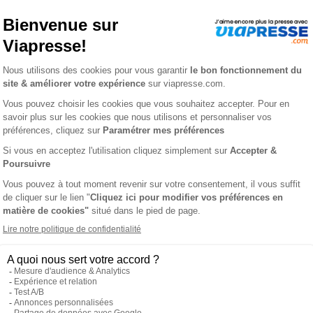
2 ans
31,60 €
-31%
-49%
16,15 €
Ajouter au panier
Ajouter au panie