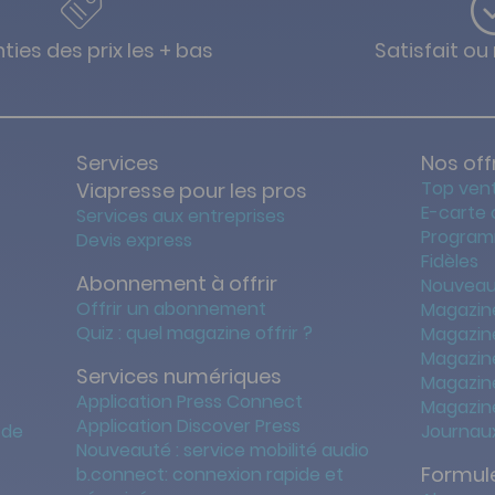
ties des prix les + bas
Satisfait o
Services
Nos off
Top ven
Viapresse pour les pros
E-carte
Services aux entreprises
Program
Devis express
Fidèles
Abonnement à offrir
Nouveau
Offrir un abonnement
Magazin
Quiz : quel magazine offrir ?
Magazin
Magazin
Services numériques
Magazine
Application Press Connect
Magazine
Application Discover Press
 de
Journaux
Nouveauté : service mobilité audio
Formule
b.connect: connexion rapide et