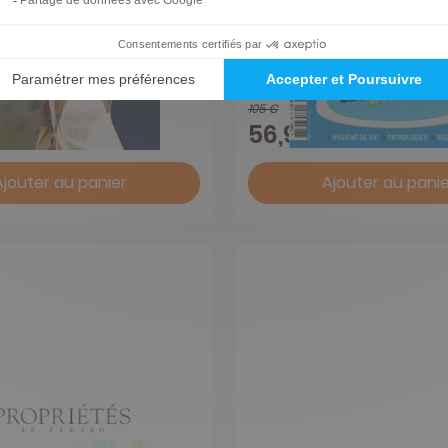
 Assurance Vie 2023
Que Choisir Pratique
s
1 an
105 €
-46%
56,95 €
Ajouter au panier
Ajouter au panie