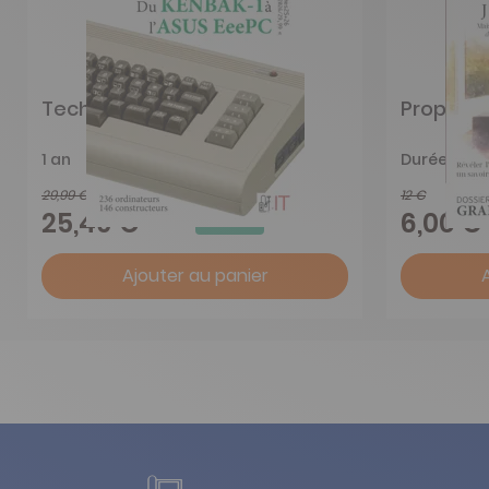
Technosaures
Propriété
1 an
Durée libre
29,99 €
12 €
-15%
25,49 €
6,00 €
Ajouter au panier