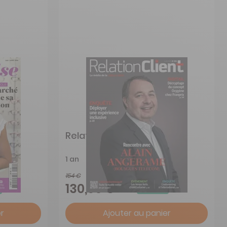
se
Relation Client Magazine
1 an
154 €
-15%
130,90 €
r
Ajouter au panier