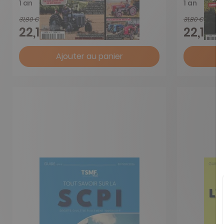
1 an
1 an
31,80 €
31,80 €
-31%
22,10 €
22,10 €
Ajouter au panier