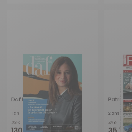
Daf Magazine
Patrimoi
1 an
2 ans
154 €
48 €
-15%
130,90 €
35,70 