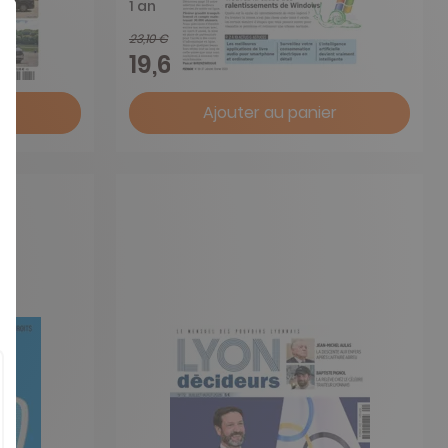
1 an
23,10 €
-15%
19,64 €
r
Ajouter au panier