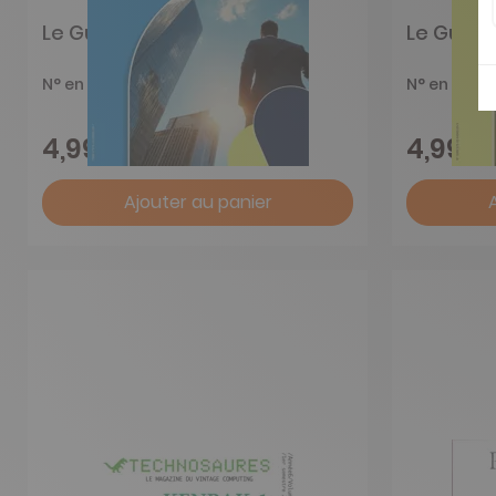
Le Guide de la SCPI 2023
Le Guide
N° en cours
N° en cour
4,99 €
4,99 €
Ajouter au panier