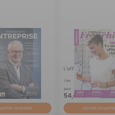
ions Entreprise
L'officiel de la franchi
1 an
64 €
-43%
-15%
€
54,40 €
Ajouter au panier
Ajouter au panie