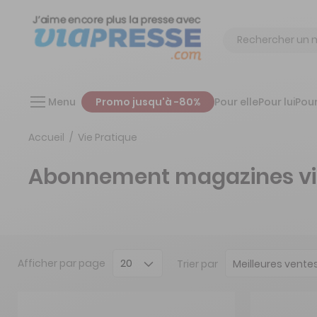
Chercher
Menu
Promo jusqu'à -80%
Pour elle
Pour lui
Pour
Accueil
Vie Pratique
Abonnement magazines vie p
Afficher
par page
Trier par