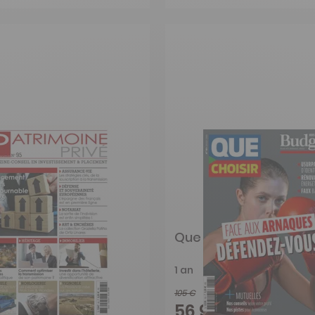
ne Privé
Que Choisir Argent
1 an
105 €
-26%
-46%
€
56,95 €