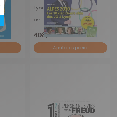
Lyon décideurs
1 an
408,40 €
r
Ajouter au panier