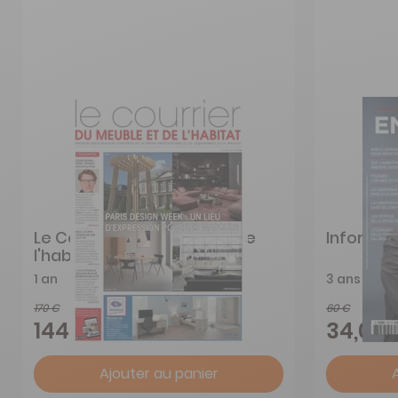
Le Courrier du meuble et de
Informat
l'habitat
1 an
3 ans
170 €
60 €
-15%
144,50 €
34,00 
Ajouter au panier