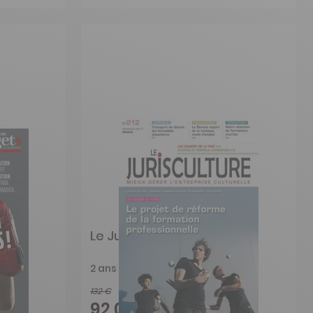
Le Jurisculture
2 ans
132 €
-30%
92,00 €