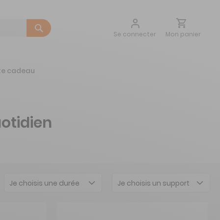
Aller
Mon panier
Se connecter
au
contenu
te cadeau
otidien
Je choisis une durée
Je choisis un support