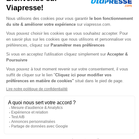
56€
95
00
Tarif Kiosque :
105€
Tarif France métropolitaine
Renouvellement à date d’anniversaire
Présentation du magazine Que Choisir
Pratique
Que Choisir PRATIQUE Prendre l’abonnement avec le
Pratique ? C’est compléter vos rendez-vous de
consommation (Que Choisir et Que Choisir Argent) avec
Que Choisir Pratique qui traite tous les trimestres de
manière approfondie et pratique un domaine particulier
sous tous ses aspects : le logement, l’héritage, les conflits
de voisinage, sommeil … Véritable encyclopédie de la
consommation, le Pratique vous permet d’étendre vos
connaissances, de mieux orienter vos choix et vos actions,
tout en déjouant les pièges Que Choisir ARGENT Pourquoi
s’abonner aussi à Que Choisir Argent ? La revue mensuelle