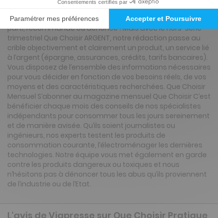
vous tient au courant de toute l’actualité de la
consommation, elle vous informe, teste, compare, prend
parti, recommande ou dénonce ! Mais avec le Hors-Série
trimestriel Que Choisir ARGENT, notre rédaction passe au
crible objectivement et clairement un produit, un service lié
à l’argent (épargne, assurances, crédits, tarifs bancaires).
Vous disposez de l’ensemble des informations nécessaires
pour vous décider en fonction de vos besoins réels, de vos
moyens et des caractéristiques recherchées. Que Choisir
Mensuel S’abonner au magazine mensuel Que Choisir C’est
bénéficier chaque mois des conseils de nos spécialistes
indépendants pour consommer tous les jours sereinement
et de manière avisée. Qu’ils soient journalistes ou
ingénieurs, nos experts testent les produits de
consommation courante, l’électroménager les dernières
technologies. Notre équipe vous met également en garde
contre les produits dangereux ou toxiques et nous
n’hésitons pas à dénoncer tous les abus qu’ils proviennent
de l’industrie ou de l’Etat.
L'avis de Viapresse sur Que Choisir Pratique