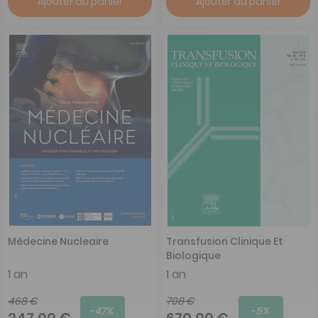
Ajouter au panier
Ajouter au panier
Médecine Nucleaire
Transfusion Clinique Et
Biologique
1 an
1 an
468 €
708 €
-47%
-5%
247,00 €
670,00 €