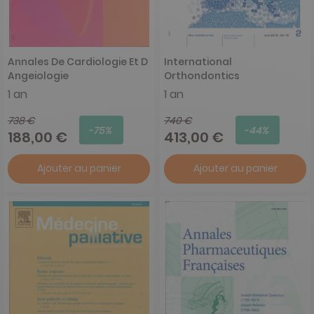
Annales De Cardiologie Et D
International
Angeiologie
Orthondontics
1 an
1 an
738 €
740 €
-75%
-44%
188,00 €
413,00 €
Ajouter au panier
Ajouter au panier