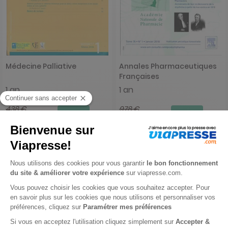
Médecine Palliative
Annales Pharmaceutiques
Françaises
1 an
1 an
438 €
978 €
-66%
-66%
151,00 €
335,00 €
Ajouter au panier
Ajouter au panier