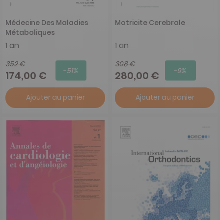
Médecine Des Maladies
Motricite Cerebrale
Métaboliques
1 an
1 an
352 €
308 €
-51%
-9%
174,00 €
280,00 €
Ajouter au panier
Ajouter au panier