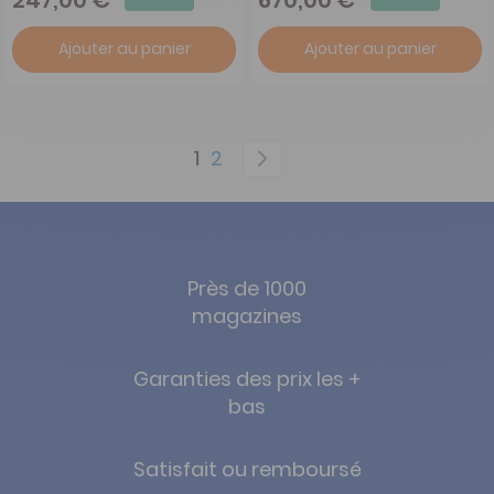
Ajouter au panier
Ajouter au panier
Page
You're currently reading page
Page
Page
Suivant
1
2
Près de 1000
magazines
Garanties des prix les +
bas
Satisfait ou remboursé