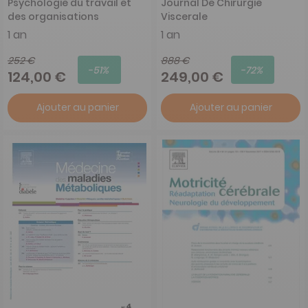
Psychologie du travail et
Journal De Chirurgie
des organisations
Viscerale
1 an
1 an
252 €
888 €
-51%
-72%
124,00 €
249,00 €
Ajouter au panier
Ajouter au panier