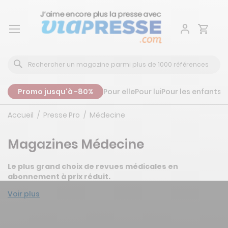
Aller
au
contenu
Promo jusqu'à -80%
Pour elle
Pour lui
Pour les enfants
P
Accueil
Presse Pro
Médecine
Magazines Médecine
Le plus grand choix de revues médicales en
abonnement à prix réduit.
Voir plus