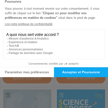
L'Encéphale
Npg-Neurologie Psychiatrie
Gerontologie
1 an
1 an
534 €
282 €
-9%
-60%
488,00 €
113,00 €
Ajouter au panier
Ajouter au panier