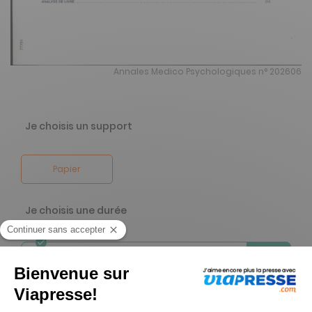
Annales Medico Psychologiques n° 202606
Je choisis un support
Papier
Je choisis une durée
-67%
Abonnement 1 an
10 n° • Papier Offre réservée aux particuliers
311€
00
00
Tarif Kiosque :
940€