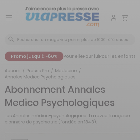
Aller
au
contenu
Promo jusqu'à -80%
Pour elle
Pour lui
Pour les enfants
P
Accueil
Presse Pro
Médecine
Annales Medico Psychologiques
Abonnement Annales
Medico Psychologiques
Les Annales médico-psychologiques : La revue française
pionnière de psychiatrie (fondée en 1843).