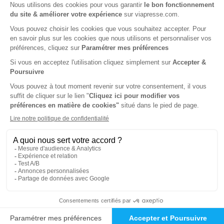
Tarif France métropolitaine
Renouvellement à date d’anniversaire
-85%
Abonnement 1 an
10 n° • Papier Offre réservée aux étudiants
141€
00
00
Tarif Kiosque :
940€
Tarif France métropolitaine
Renouvellement à date d’anniversaire
-9%
Abonnement 1 an
10 n° • Papier Offre réservée aux institutions
859€
00
00
Tarif Kiosque :
940€
Tarif France métropolitaine
Renouvellement à date d’anniversaire