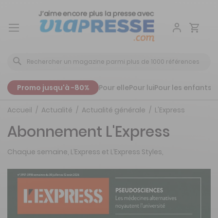
Aller
au
contenu
Promo jusqu'à -80%
Pour elle
Pour lui
Pour les enfants
P
Accueil
Actualité
Actualité générale
L'Express
Abonnement L'Express
Chaque semaine, L’Express et L’Express Styles,