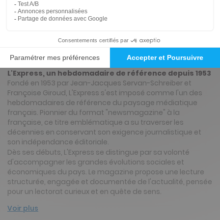
Présentation du magazine L'Express
Abonnement L'Express : Présentation du
magazine
L'Express, un hebdomadaire de référence depuis 1953
Fondé en 1953 par Jean-Jacques Servan-Schreiber et
Françoise Giroud, L'Express s'est imposé comme l'un des
hebdomadaires de référence du paysage médiatique
français. Pionnier du format "newsmagazine" à la
française, ce titre emblématique a su traverser les
décennies en conservant son exigence journalistique et
son indépendance éditoriale.
Dès ses débuts, L'Express se distingue par sa volonté
d'accompagner les grandes évolutions sociales et
économiques du pays. Le magazine propose une lecture
structurée, engagée et documentée de l'actualité, pensée
pour un lectorat curieux et en quête de sens.
Voir plus