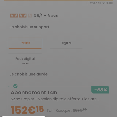
L'Express n° 3918
3.8
/
5
-
6
avis
Je choisis un support
Papier
Digital
Pack digital
plus
Je choisis une durée
-58%
Abonnement 1 an
52 n° • Papier + Version digitale offerte + les articles en illimité sur web et mobile
152€
15
80
Tarif Kiosque :
358€