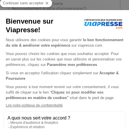
Tarif France métropolitaine
Renouvellement à date d’anniversaire
-55%
Abonnement 6 mois
26 n° • Papier + Version digitale offerte + les articles en illimité sur web et mobile
80€
75
40
Tarif Kiosque :
179€
Tarif France métropolitaine
Renouvellement à date d’anniversaire
-46%
Abonnement Durée libre
Papier + Version digitale offerte + les articles en illimité sur web et mobile
3€
75
90
Tarif Kiosque :
6€
Prix par n°
Tarif France métropolitaine