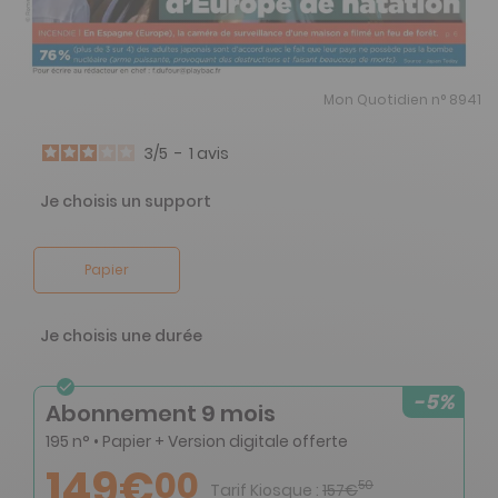
Mon Quotidien n° 8941
3
/
5
-
1
avis
Je choisis un support
Papier
Je choisis une durée
-5%
Abonnement 9 mois
195 n° • Papier + Version digitale offerte
149€
00
50
Tarif Kiosque :
157€