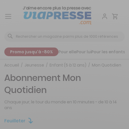
Aller
au
contenu
Promo jusqu'à -80%
Pour elle
Pour lui
Pour les enfants
P
Accueil
Jeunesse
Enfant (5 à 12 ans)
Mon Quotidien
Abonnement Mon
Quotidien
Chaque jour, le tour du monde en 10 minutes - de 10 à 14
ans
Feuilleter