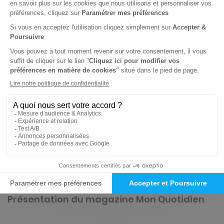
Abonnement Durée libre
Papier + Version digitale offerte + My Little Weekly (version papier uniquement)
0€
44
88
Tarif Kiosque :
0€
Prix par n° pendant 6 mois, puis 0,85 € par n°
Tarif France métropolitaine
-50%
Abonnement Durée libre
Papier + Version digitale offerte
0€
35
70
Tarif Kiosque :
0€
Prix par n° pendant 6 mois, puis 0,70 € par n°
Tarif France métropolitaine
Présentation du magazine Mon Quotidien