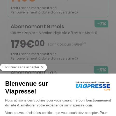
Tarif France métropolitaine
Renouvellement à date d’anniversaire
-7%
Abonnement 9 mois
195 n° • Papier + Version digitale offerte + My Little Weekly (version papier uniquement)
179€
00
50
Tarif Kiosque :
193€
Tarif France métropolitaine
Renouvellement à date d’anniversaire
-11%
Abonnement 1 an
261 n° • Papier + Version digitale offerte + My Little Weekly (version papier uniquement)
229€
00
00
Tarif Kiosque :
258€
Tarif France métropolitaine
Renouvellement à date d’anniversaire
-50%