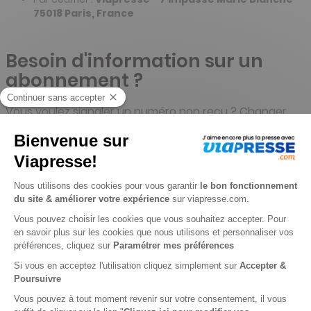
75018 Paris, France
Besoin d'information sur un
abonnement ?
Vous voulez signaler un numéro non reçu ? Changer
d'adresse ? Suspendre ou résilier un abonnement ?
Connectez-vous à votre compte client. Dans l'onglet
"mes abonnements", cliquez le bouton (i) (détail) Et
dans la page de l'abonnement, cliquez sur le bouton
"contacter le SAV".
Par téléphone : (33)1 72 87 16 76 (code 10) du lundi au
vendredi, de 9h à 18h
Par e-mail :
serviceclients@viapresse.com
Par courrier : Viapresse
/ Vialife - 7 impasse Marie
Blanche 75018 Paris, France