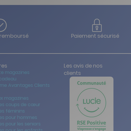
u remboursé
Paiement sécurisé
res
Les avis de nos
te magazines
clients
 cadeau
me Avantages Clients
x magazines
es coups de cœur
es féminins
es pour hommes
s pour les seniors
s pour les enfants