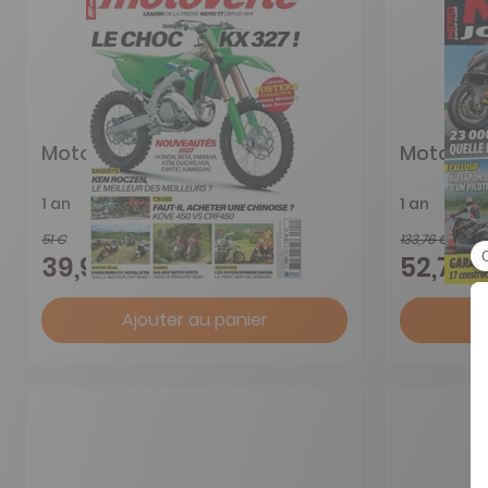
Moto Verte
Moto Jou
1 an
1 an
51 €
133,76 €
-22%
39,95 €
52,70 
Ajouter au panier