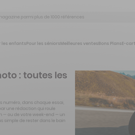
 les enfants
Pour les séniors
Meilleures ventes
Bons Plans
E-car
o : toutes les
rès numéro, dans chaque essai,
r une rédaction qui roule
dien — ou de votre week-end — un
lus simple de rester dans le bain