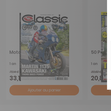
Moto Revue Classic
50 Powe
1 an
1 an
79,14 €
39,60 €
-58%
33,15 €
20,83 
Ajouter au panier