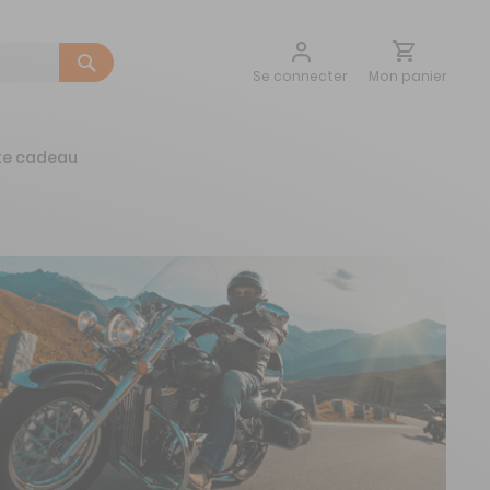
Aller
Mon panier
Se connecter
au
contenu
te cadeau