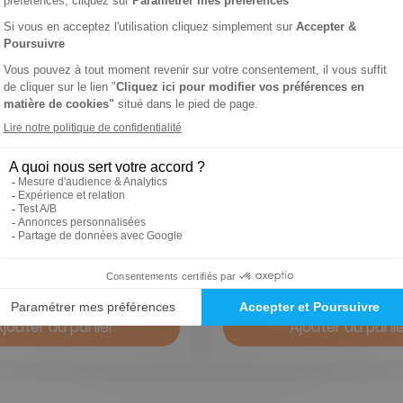
r
Freeway
1 an
41 €
-47%
-27%
€
29,75 €
Ajouter au panier
Ajouter au panie