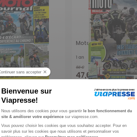
rnal
Moto Magazine
1 an
56 €
-61%
-15%
€
47,60 €
Ajouter au panier
Ajouter au panie