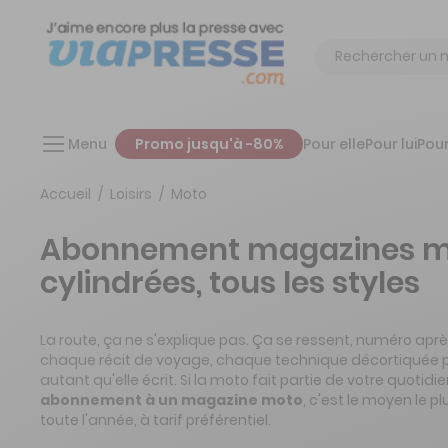
Chercher
Menu
Promo jusqu'à -80%
Pour elle
Pour lui
Pour
Accueil
Loisirs
Moto
Abonnement magazines mot
cylindrées, tous les styles
La route, ça ne s'explique pas. Ça se ressent, numéro ap
chaque récit de voyage, chaque technique décortiquée pa
autant qu'elle écrit. Si la moto fait partie de votre quoti
abonnement à un magazine moto
, c'est le moyen le p
toute l'année, à tarif préférentiel.