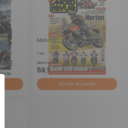
Moto Revue
1 an
150,37 €
-60%
59,50 €
r
Ajouter au panier