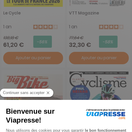
Le Cycle
VTT Magazine
1 an
1 an
138,18 €
77,64 €
-56%
-58%
61,20 €
32,30 €
Ajouter au panier
Ajouter au panier