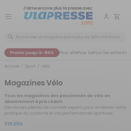
Aller
au
contenu
Promo jusqu'à -80%
Pour elle
Pour lui
Pour les enfants
P
Accueil
Sport
Vélo
Magazines Vélo
Tous les magazines des passionnés de vélo en
abonnement à prix réduit.
Des revues pleines de conseils experts pour améliorer votre
pratique du cyclisme et vos performances sportives.
Voir plus