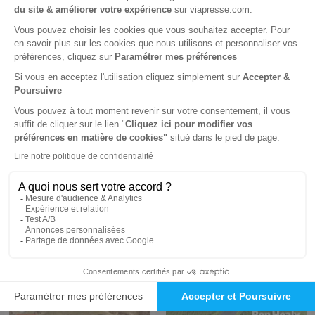
Big Bike
Planète cyclisme
2 ans
1 an
90 €
40 €
-38%
-38%
56,10 €
24,65 €
Ajouter au panier
Ajouter au panier