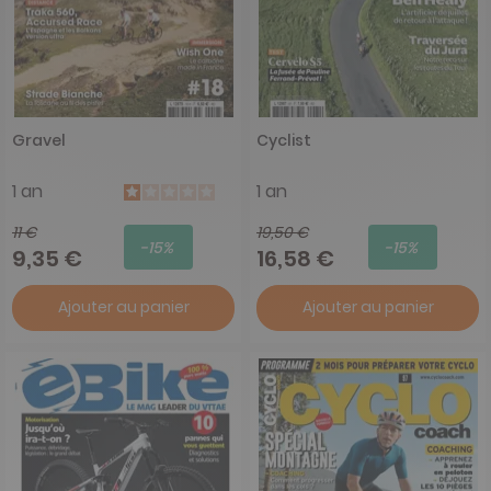
Gravel
Cyclist
1 an
1 an
11 €
19,50 €
-15%
-15%
9,35 €
16,58 €
Ajouter au panier
Ajouter au panier