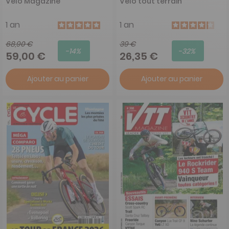
Vélo Magazine
Vélo tout terrain
1 an
1 an
68,90 €
39 €
-14%
-32%
59,00 €
26,35 €
Ajouter au panier
Ajouter au panier