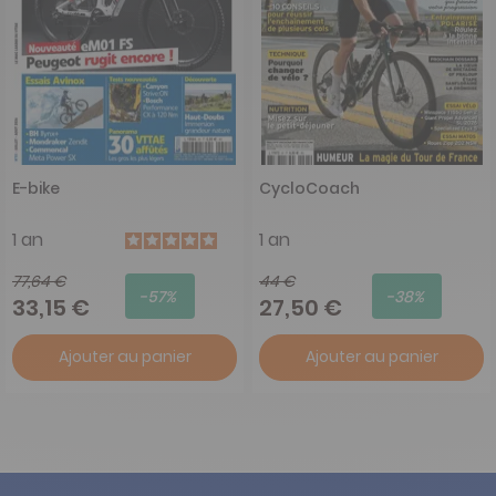
E-bike
CycloCoach
1 an
1 an
77,64 €
44 €
-57%
-38%
33,15 €
27,50 €
Ajouter au panier
Ajouter au panier