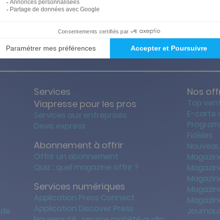
ties des prix les + bas
Satisfait o
Services
Nos off
Top ven
Viapresse pour les pros
E-carte
Services aux entreprises
Program
Devis express
Fidèles
Abonnement à offrir
Nouveau
Offrir un abonnement
Magazin
Quiz : quel magazine offrir ?
Magazin
Magazin
Services numériques
Magazine
Application Press Connect
Magazine
Application Discover Press
 de
Journaux
Nouveauté : service mobilité audio