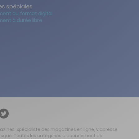
s spéciales
ent au format digital
ent à durée libre
gazines. Spécialiste des magazines en ligne, Viapresse
 kiosque. Toutes les catégories d'abonnement de