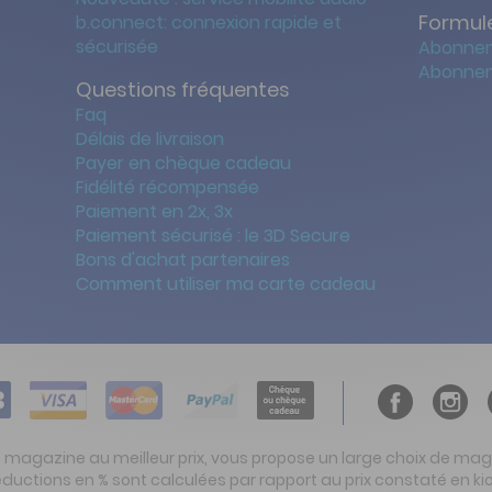
Formule
b.connect: connexion rapide et
sécurisée
Abonnem
Abonnem
Questions fréquentes
Faq
Délais de livraison
Payer en chèque cadeau
Fidélité récompensée
Paiement en 2x, 3x
Paiement sécurisé : le 3D Secure
Bons d'achat partenaires
Comment utiliser ma carte cadeau
t magazine au meilleur prix, vous propose un large choix de ma
réductions en % sont calculées par rapport au prix constaté en