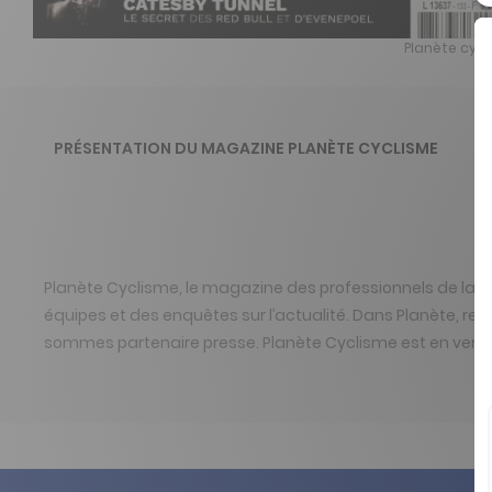
Planète cycl
PRÉSENTATION DU MAGAZINE PLANÈTE CYCLISME
Planète Cyclisme, le magazine des professionnels de la com
équipes et des enquêtes sur l’actualité. Dans Planète, re
sommes partenaire presse. Planète Cyclisme est en vente