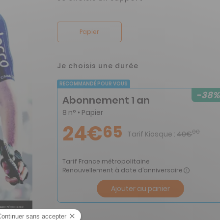
Papier
Je choisis une durée
RECOMMANDÉ POUR VOUS
-38%
Abonnement 1 an
8 n° • Papier
24€
65
00
Tarif Kiosque :
40€
Tarif France métropolitaine
Renouvellement à date d’anniversaire
Ajouter au panier