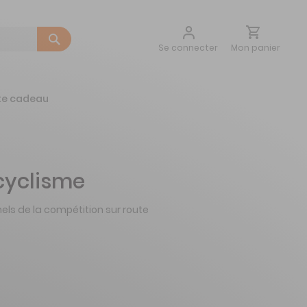
Aller
Mon panier
Se connecter
au
contenu
te cadeau
cyclisme
els de la compétition sur route