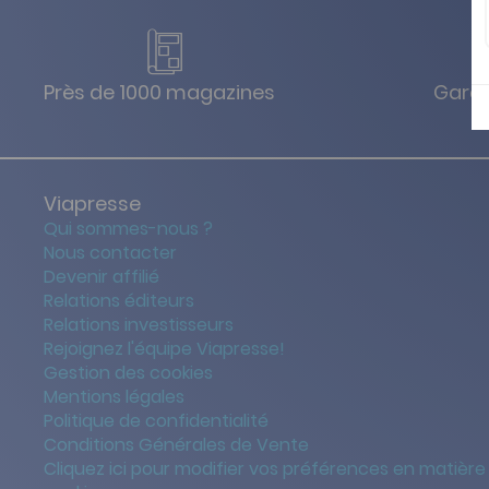
Près de 1000 magazines
Garan
Viapresse
Qui sommes-nous ?
Nous contacter
Devenir affilié
Relations éditeurs
Relations investisseurs
Rejoignez l'équipe Viapresse!
Gestion des cookies
Mentions légales
Politique de confidentialité
Conditions Générales de Vente
Cliquez ici pour modifier vos préférences en matière