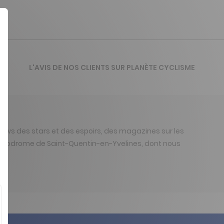
L'AVIS DE NOS CLIENTS SUR PLANÈTE CYCLISME
views des stars et des espoirs, des magazines sur les
u vélodrome de Saint-Quentin-en-Yvelines, dont nous