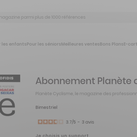
 les enfants
Pour les séniors
Meilleures ventes
Bons Plans
E-car
Abonnement Planète 
Planète Cyclisme, le magazine des professionn
Bimestriel
3.7
/
5
-
3
avis
Je choisis un support