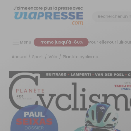
Chercher
Menu
Promo jusqu'à -80%
Pour elle
Pour lui
Pour
Accueil
Sport
Vélo
Planète cyclisme