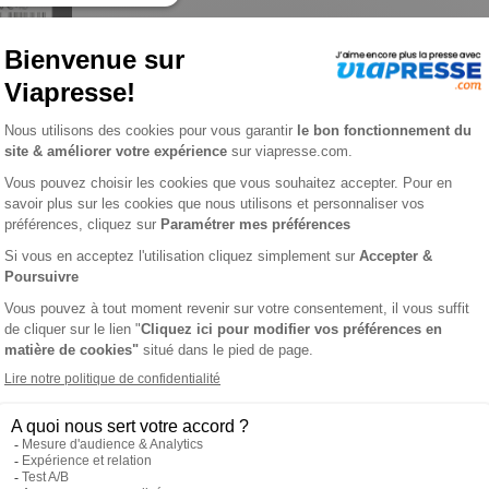
isme n° 135
L'AVIS DE VIAPRESSE SUR PLANÈTE CYCLISME
pétition sur route. Retrouvez l’actualité du peloton, des inter
trouvez également l’actualité du cyclisme sur piste en direct d
 tous les mois chez votre marchand de journaux.