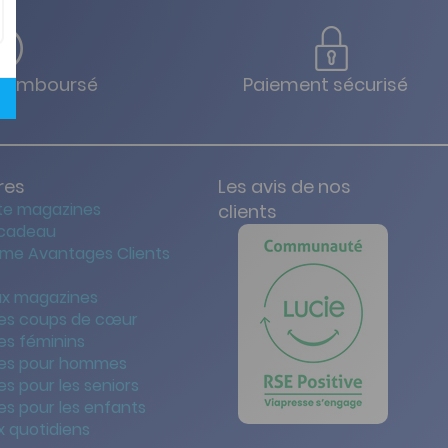
u remboursé
Paiement sécurisé
res
Les avis de nos
te magazines
clients
 cadeau
me Avantages Clients
x magazines
es coups de cœur
es féminins
es pour hommes
s pour les seniors
s pour les enfants
 quotidiens