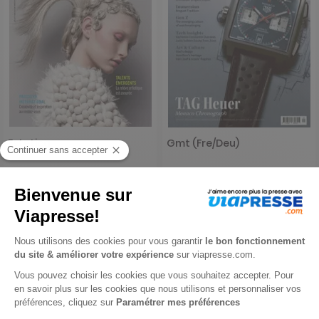
Estetica
Gmt (Fre/Deu)
1 an
1 an
59 €
57,60 €
-15%
-57%
50,15 €
24,65 €
Ajouter au panier
Ajouter au panier