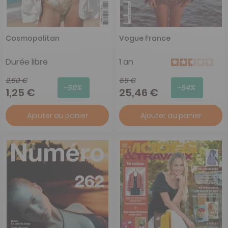
Cosmopolitan
Vogue France
Durée libre
1 an
2,50 €
55 €
-50%
-54%
1,25 €
25,46 €
Ajouter au panier
Ajouter au panier