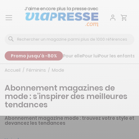
Aller
au
contenu
Promo jusqu'à -80%
Pour elle
Pour lui
Pour les enfants
P
Accueil
Féminins
Mode
Abonnement magazines de
mode : s'inspirer des meilleures
tendances
Abonnement magazine mode : trouvez votre style et
devancez les tendances