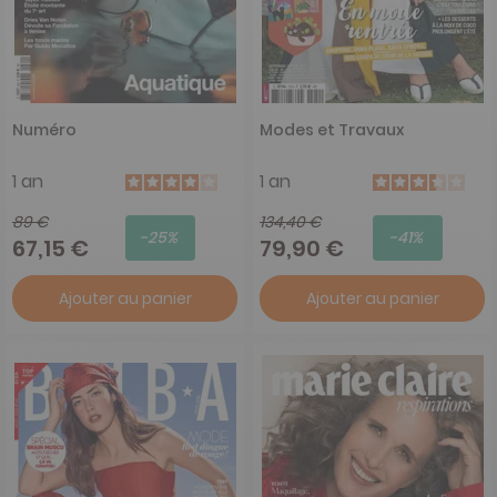
Numéro
Modes et Travaux
1 an
1 an
89 €
134,40 €
-25%
-41%
67,15 €
79,90 €
Ajouter au panier
Ajouter au panier