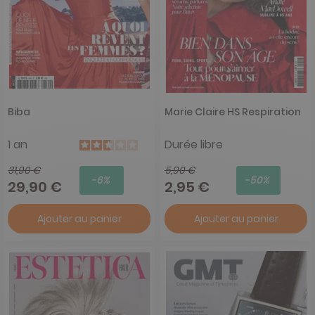
Biba
Marie Claire HS Respiration
1 an
Durée libre
31,90 €
5,90 €
-6%
-50%
29,90 €
2,95 €
Ajouter au panier
Ajouter au panier