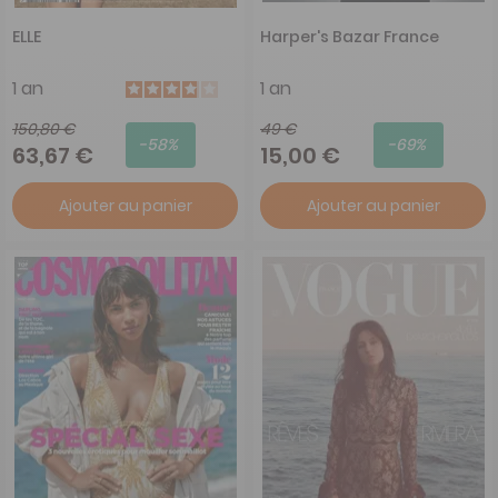
ELLE
Harper's Bazar France
1 an
1 an
150,80 €
49 €
-58%
-69%
63,67 €
15,00 €
Ajouter au panier
Ajouter au panier