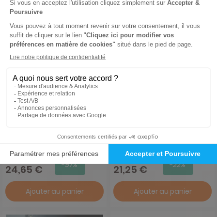
Gmt (Fre/Eng)
Marie France
1 an
1 an
57,60 €
27,20 €
-57%
-22%
24,65 €
21,25 €
Ajouter au panier
Ajouter au panier