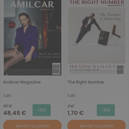
Amilcar Magazine
The Right Number
1 an
1 an
57 €
2 €
-15%
-15%
48,45 €
1,70 €
Ajouter au panier
Ajouter au panier