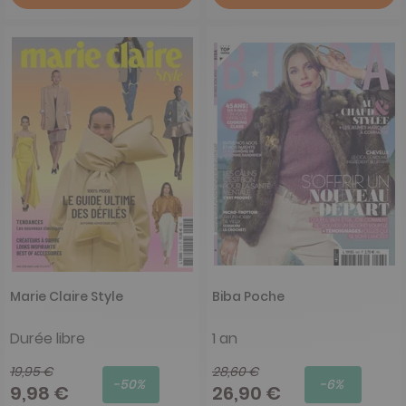
Marie Claire Style
Biba Poche
Durée libre
1 an
19,95 €
28,60 €
-50%
-6%
9,98 €
26,90 €