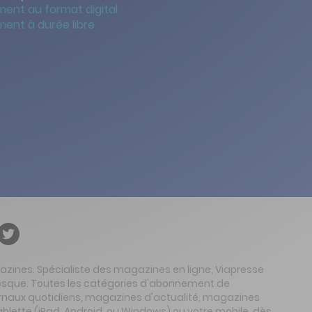
ent au format digital
ent à durée libre
gazines. Spécialiste des magazines en ligne, Viapresse
 kiosque. Toutes les catégories d'abonnement de
urnaux quotidiens, magazines d'actualité, magazines
ablette (iPad, Android, ou Windows) ou votre mobile, dès