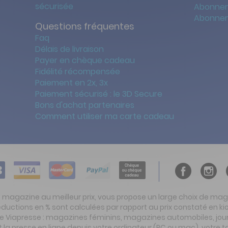
sécurisée
Abonnem
Abonnem
Questions fréquentes
Faq
Délais de livraison
Payer en chèque cadeau
Fidélité récompensée
Paiement en 2x, 3x
Paiement sécurisé : le 3D Secure
Bons d'achat partenaires
Comment utiliser ma carte cadeau
t magazine au meilleur prix, vous propose un large choix de ma
réductions en % sont calculées par rapport au prix constaté en
ite Viapresse : magazines féminins, magazines automobiles, jo
la presse en ligne depuis votre ordinateur (PC ou mac), votre t