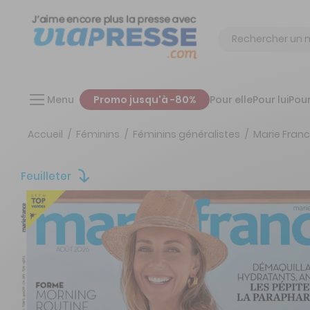
Chercher
Menu
Promo jusqu'à -80%
Pour elle
Pour lui
Pour
Accueil
Féminins
Féminins généralistes
Marie Fran
Feuilleter