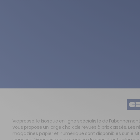
Viapresse, le kiosque en ligne spécialiste de l'abonnemen
vous propose un large choix de revues à prix cassés. Les 
magazines papier et numérique sont disponibles sur le s
jeunesse. Viapresse vous propose de consulter facilement 