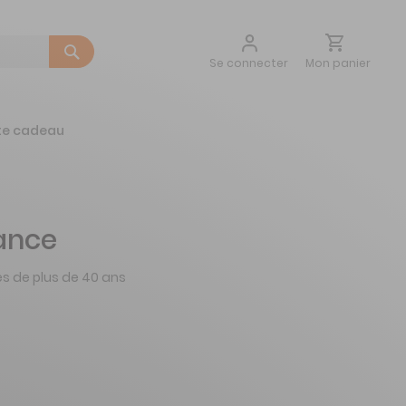
Aller
Mon panier
Se connecter
au
contenu
te cadeau
ance
s de plus de 40 ans