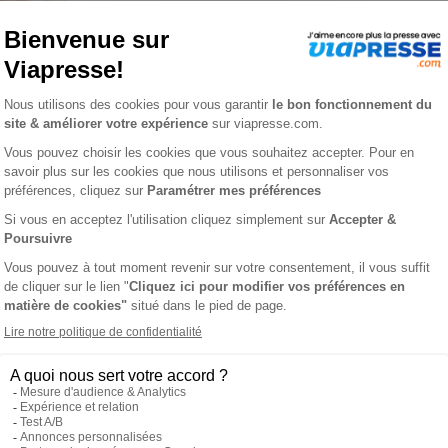
ance n° 348
L'AVIS DE VIAPRESSE SUR MARIE FRANCE
s grands mensuels féminins : mode, beauté, sexe et psycho bien sû
s bien dans sa peau, en quête d'harmonie, rayonnante, épanou