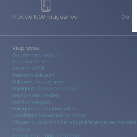
Près de 1000 magazines
Garan
Viapresse
Qui sommes-nous ?
Nous contacter
Devenir affilié
Relations éditeurs
Relations investisseurs
Rejoignez l'équipe Viapresse!
Gestion des cookies
Mentions légales
Politique de confidentialité
Conditions Générales de Vente
Cliquez ici pour modifier vos préférences en matière
cookies
Accessibilité : non conforme