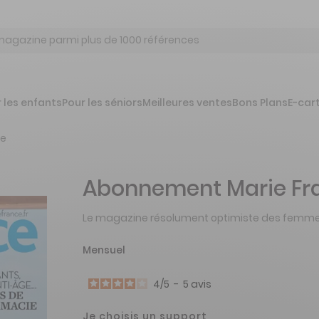
 les enfants
Pour les séniors
Meilleures ventes
Bons Plans
E-car
ce
Abonnement Marie Fr
Le magazine résolument optimiste des femme
Mensuel
4
/
5
-
5
avis
Je choisis un support