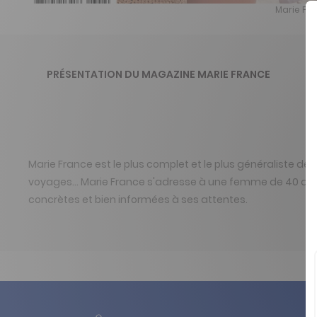
Marie Fr
PRÉSENTATION DU MAGAZINE MARIE FRANCE
Marie France est le plus complet et le plus généraliste de
voyages... Marie France s'adresse à une femme de 40 an
concrètes et bien informées à ses attentes.