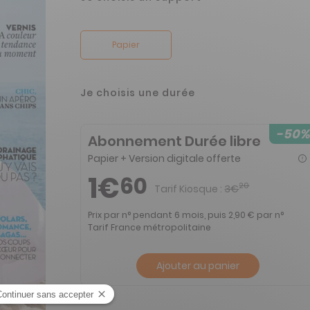
Papier
Je choisis une durée
-50%
Abonnement Durée libre
Papier + Version digitale offerte
1€
60
20
Tarif Kiosque :
3€
Prix par n° pendant 6 mois, puis 2,90 € par n°
Tarif France métropolitaine
Ajouter au panier