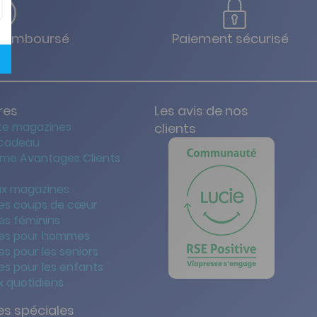
u remboursé
Paiement sécurisé
res
Les avis de nos
te magazines
clients
 cadeau
me Avantages Clients
x magazines
es coups de cœur
es féminins
es pour hommes
s pour les seniors
s pour les enfants
 quotidiens
s spéciales