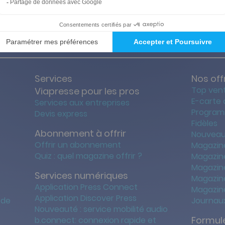
ties des prix les + bas
Satisfait o
Services
Nos off
Top ven
Viapresse pour les pros
E-carte
Services aux entreprises
Program
Devis express
Fidèles
Abonnement à offrir
Nouveau
Offrir un abonnement
Magazin
Quiz : quel magazine offrir ?
Magazin
Magazin
Services numériques
Magazine
Application Press Connect
Magazine
Application Discover Press
 de
Journaux
Nouveauté : service mobilité audio
Formule
b.connect: connexion rapide et