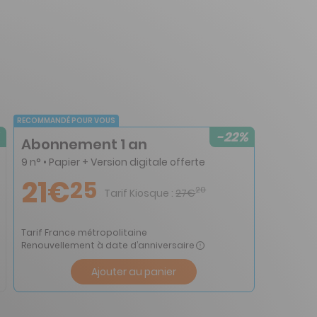
RECOMMANDÉ POUR VOUS
-22%
Abonnement 1 an
9 n° • Papier + Version digitale offerte
21€
25
20
Tarif Kiosque :
27€
Tarif France métropolitaine
Renouvellement à date d’anniversaire
Ajouter au panier