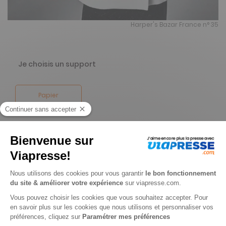
Harper's Bazar France n° 35
Je choisis un support
Papier
Je choisis une durée
-69%
Abonnement 1 an
10 n° • Papier
15€
00
00
Tarif Kiosque :
49€
Tarif France métropolitaine
Renouvellement à date d’anniversaire