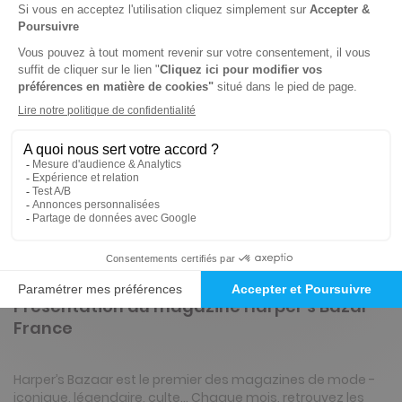
-57%
Abonnement Durée libre
Papier
2€
10
90
Tarif Kiosque :
4€
Prix par n°
Tarif France métropolitaine
ℹ️
Note :
les codes promotionnels ne sont pas
valables sur ce titre.
Présentation du magazine Harper's Bazar
France
Harper’s Bazaar est le premier des magazines de mode -
iconique, légendaire, culte… Chaque mois, retrouvez les