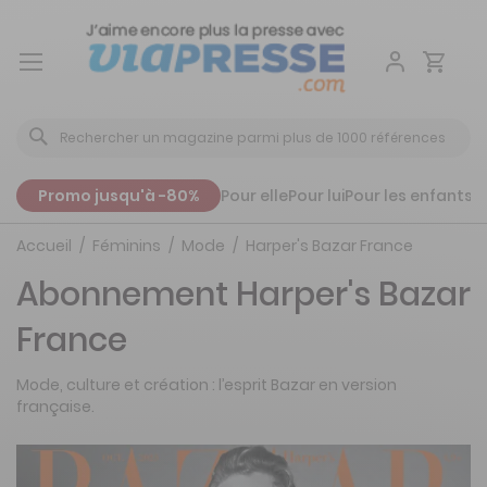
Aller
au
contenu
Promo jusqu'à -80%
Pour elle
Pour lui
Pour les enfants
P
Accueil
Féminins
Mode
Harper's Bazar France
Abonnement Harper's Bazar
France
Mode, culture et création : l’esprit Bazar en version
française.