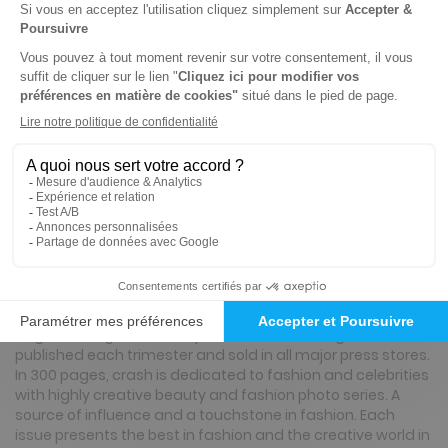
Tarif France métropolitaine
Renouvellement à date d’anniversaire
Présentation du magazine Crash
Magazine trimestriel français haut de gamme, Crash est
dédié à la mode et aux célébrités, avec les séries photo et
beauté les plus créatives. Véritable laboratoire d'influence
et de prescription, Crash présente le meilleur de la mode et
de la création en général comme l'art contemporain, la
musique, l'architecture ou encore la littérature. Crash est
simultanément publié dans une version française et
anglaise.A high-end, independant french magazine
published each trimester and sold in all major press stores.
In 300 pages, crash is dedicated to fashion and celebrities
with highly creative beauty and fashion photo series. A
source of influence and a touchstone in fashion. Each
issue presents the best in fashion and the creative world in