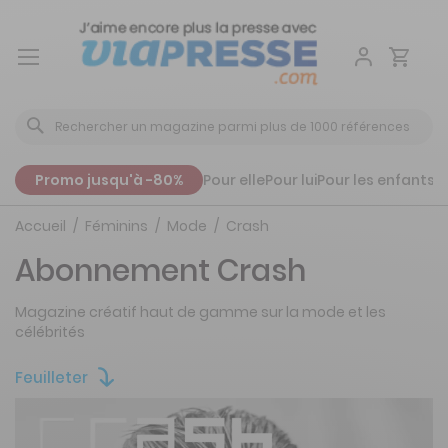
Aller
au
contenu
Promo jusqu'à -80%
Pour elle
Pour lui
Pour les enfants
P
Accueil
Féminins
Mode
Crash
Abonnement Crash
Magazine créatif haut de gamme sur la mode et les
célébrités
Feuilleter