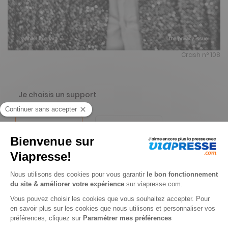
Crash n° 108
Je choisis un support
Papier
Digital
Je choisis une durée
-15%
Abonnement 1 an
3 n° • Papier + Version digitale offerte
33€
15
00
Tarif Kiosque :
39€