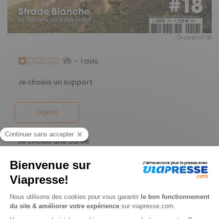
Gravel n° 18
1
/
5
-
1
avis
Je choisis un support
Digital
Je choisis une durée
-15%
Abonnement 1 an
4 n° • Digital
9€
35
00
Tarif Kiosque :
11€