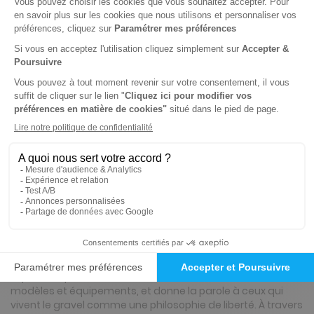
Tarif France métropolitaine
Renouvellement à date d’anniversaire
-15%
Abonnement 2 ans
8 n° • Digital
17€
00
00
Tarif Kiosque :
20€
Tarif France métropolitaine
Renouvellement à date d’anniversaire
Présentation du magazine Gravel
Gravel est le magazine référence pour les passionnés de
cyclisme d’aventure et de bikepacking. Chaque numéro
explore les plus beaux itinéraires à vélo, teste les derniers
modèles et équipements, et donne la parole à ceux qui
vivent le gravel comme une philosophie de liberté. À travers