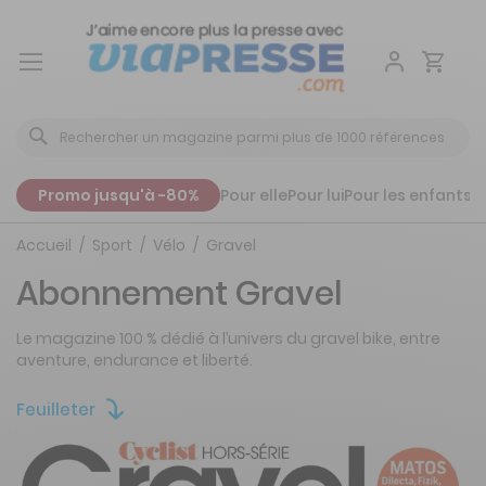
Aller
au
contenu
Promo jusqu'à -80%
Pour elle
Pour lui
Pour les enfants
P
Accueil
Sport
Vélo
Gravel
Abonnement Gravel
Le magazine 100 % dédié à l’univers du gravel bike, entre
aventure, endurance et liberté.
Feuilleter