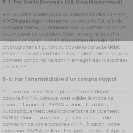
8-1 : Par Carte Bancaire (CB, Visa, Mastercard)
VIALIFE utilise le service de paiement sécurisé de HIPAY,
ADYEN qui intègrent la norme de sécurité SSL, afin de
protéger toutes les données liées aux informations et
aux moyens de paiement. Vous renseignerez votre
numéro de carte, la date d’expiration de celle-ci et le
cryptogramme figurant au dos de la carte. Le débit
interviendra immédiatement après la Commande. Vos
données bancaires ne sont ni enregistrées ni stockées
par VIALIFE.
8-2 : Par l’intermédiaire d’un compte Paypal
Dans ce cas, vous devez préalablement disposer d’un
compte PAYPAL. Lorsque vous valider le
mode de
paiement « compte PAYPAL », vous êtes redirigé
automatiquement vers la plateforme de paiement
PAYPAL.
Vous devrez renseigner les données de
connexion de votre compte PAYPAL, à savoir : votre
identifiant PAYPAL et le mot de passe afférent. Après