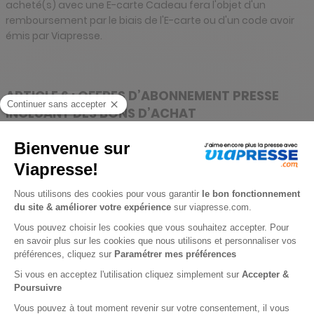
acheté(s) avec une E-carte Cadeau fera l'objet d'un
remboursement par le biais de l'E-carte ou d'un code avoir
émis par Viapresse.
ARTICLE 6 : OFFRES D’ABONNEMENT PRESSE
INCLUANT DES BONS D’ACHAT
Un ou plusieurs Bons d’Achat peuvent être inclus dans
les offres d’abonnement. Ces Bons d'Achat font partie
intégrantes de l'offre d'abonnement presse.
Ces bons d’achat :
ont des valeurs faciales différentes ;
sont utilisables directement sur le Site
des prestataires
avec lesquels nous sous-traitons selon des conditions
d’utilisation et une période de validité définies par nos
Partenaires ;