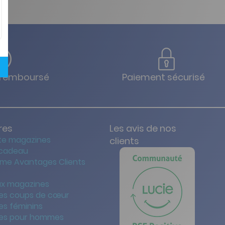
u remboursé
Paiement sécurisé
res
Les avis de nos
te magazines
clients
 cadeau
me Avantages Clients
x magazines
es coups de cœur
es féminins
es pour hommes