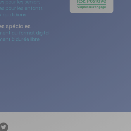
s pour les seniors
s pour les enfants
 quotidiens
s spéciales
ent au format digital
ent à durée libre