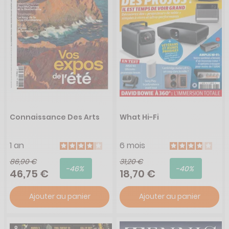
Connaissance Des Arts
What Hi-Fi
1 an
6 mois
86,90 €
31,20 €
-46%
-40%
46,75 €
18,70 €
Ajouter au panier
Ajouter au panier