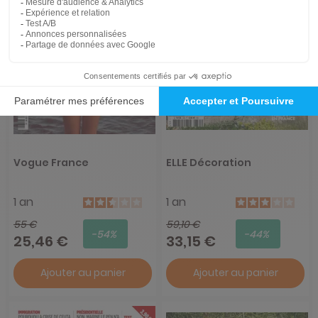
Vogue France
ELLE Décoration
1 an
1 an
55 €
59,10 €
-54%
-44%
25,46 €
33,15 €
Ajouter au panier
Ajouter au panier