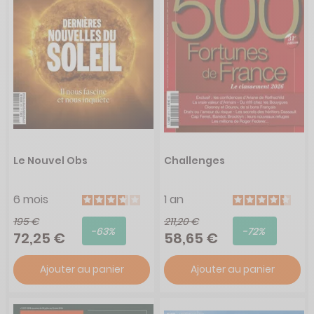
Le Nouvel Obs
Challenges
6 mois
1 an
195 €
211,20 €
-63%
-72%
72,25 €
58,65 €
Ajouter au panier
Ajouter au panier