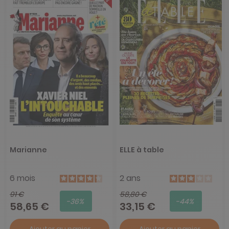
Marianne
ELLE à table
6 mois
2 ans
91 €
58,80 €
-36%
-44%
58,65 €
33,15 €