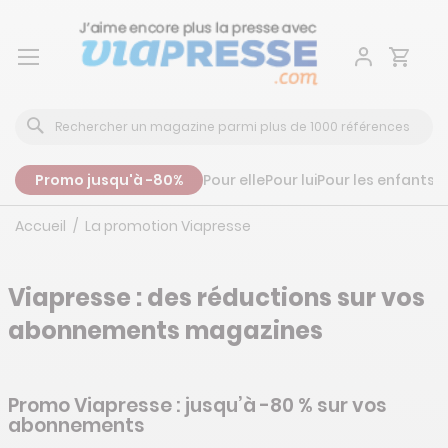
Aller
au
contenu
Promo jusqu'à -80%
Pour elle
Pour lui
Pour les enfants
P
Accueil
La promotion Viapresse
Viapresse : des réductions sur vos
abonnements magazines
Promo Viapresse : jusqu’à -80 % sur vos
abonnements