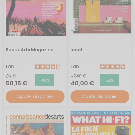
Beaux Arts Magazine
Ideat
1 an
1 an
84 €
47,40 €
-40%
-16%
50,15 €
40,00 €
Ajouter au panier
Ajouter au panier