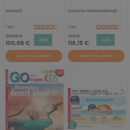
Investir
Courrier International
1 an
1 an
239,20 €
253 €
-58%
-53%
100,98 €
118,15 €
Ajouter au panier
Ajouter au panier