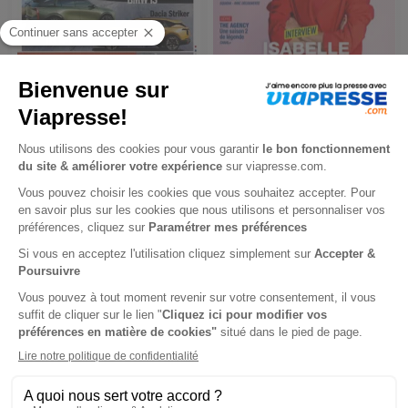
L'Automobile Magazine
Télécable Sat Hebdo
6 mois
1 an
39 €
119,60 €
-46%
-34%
21,25 €
78,97 €
Ajouter au panier
Ajouter au panier