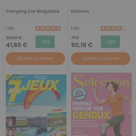
Camping Car Magazine
Historia
1 an
1 an
55,90 €
71 €
-25%
-29%
41,65 €
50,15 €
Ajouter au panier
Ajouter au panier