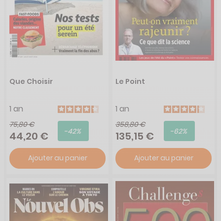
Que Choisir
Le Point
1 an
1 an
75,80 €
358,80 €
-42%
-62%
44,20 €
135,15 €
Ajouter au panier
Ajouter au panier