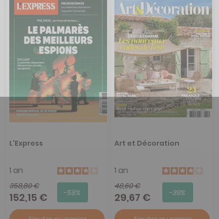
L'Express
Art et Décoration
1 an
1 an
358,80 €
48,60 €
-58%
-39%
152,15 €
29,67 €