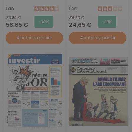
1 an
1 an
83,20 €
34,80 €
-30%
-29%
58,65 €
24,65 €
Ajouter au panier
Ajouter au panier