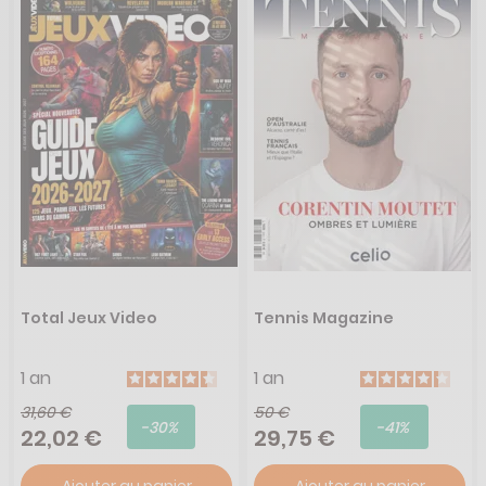
Total Jeux Video
Tennis Magazine
1 an
1 an
31,60 €
50 €
-30%
-41%
22,02 €
29,75 €