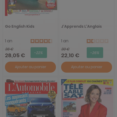
Go English Kids
J'Apprends L'Anglais
1 an
1 an
36 €
30 €
-22%
-26%
28,05 €
22,10 €
Ajouter au panier
Ajouter au panier