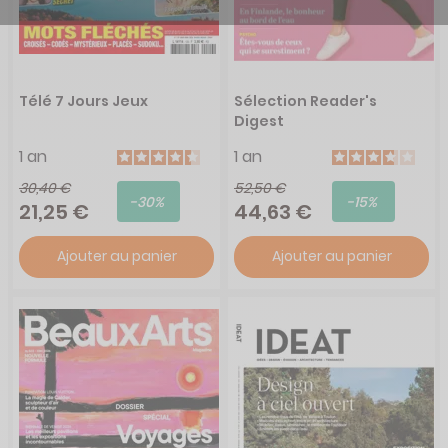
Télé 7 Jours Jeux
Sélection Reader's
Digest
1 an
1 an
30,40 €
52,50 €
-30%
-15%
21,25 €
44,63 €
Ajouter au panier
Ajouter au panier