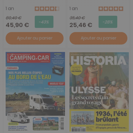
1 an
1 an
80,40 €
35,40 €
-43%
-28%
45,90 €
25,46 €
Ajouter au panier
Ajouter au panier