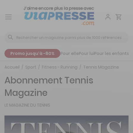
Aller
au
contenu
Promo jusqu'à -80%
Pour elle
Pour lui
Pour les enfants
P
Accueil
Sport
Fitness - Running
Tennis Magazine
Abonnement Tennis
Magazine
LE MAGAZINE DU TENNIS