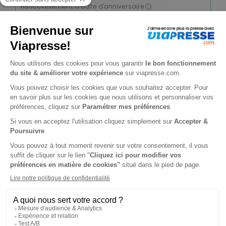
Renouvellement à date d’anniversaire
-32%
Abonnement 1 an
5 n° • Papier + numérique
34€
00
00
Tarif Kiosque :
50€
Tarif France métropolitaine
Renouvellement à date d’anniversaire
-50%
Abonnement Durée libre
Papier
4€
50
00
Tarif Kiosque :
9€
Prix par n° pendant 6 mois, puis 6,40 € par n°
Tarif France métropolitaine