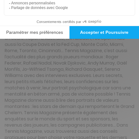
Présentation du magazine Tennis Magazine
Tennis Magazine: jeu, set et match !
Passionné de tennis, ce mensuel est pour vous ! Avec
Tennis Magazine, vous saurez tout sur les grands tournois
en cours : l’Open d'Australie, Wimbledon, l'US Open mais
aussi la Coupe Davis et la Fed Cup, Monte Carlo, Miami,
Rome, Toronto, Cincinnati… Tennis Magazine, c’est aussi
l’actualité des plus grands joueurs mondiaux : Roger
Federer, Rafael Nadal, Novak Djokovic, Andy Murray, Gaël
Monfils, Jo-Wilfried Tsonga, Richard Gasquet, Serena
Williams avec des interviews exclusives. Leurs secrets,
leurs petits rituels fétiches, leurs confidences sur les
matches à venir, leur portrait psychologique car sans une
mentalité en béton armé, pas de victoire possible ! Tennis
Magazine donne aussi à lire des portraits de valeurs
montantes : les stars de demain qui remporteront le Grand
Chelem. Tennis Magazine présente également des
enquêtes sur le monde du sport et ses sponsors, les
revenus des joueurs, les campagnes publicitaires… Dans
Tennis Magazine, vous trouverez aussi des conseils
pratiques pour bien choisir votre raquette et les derniers