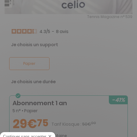
Tennis Magazine n° 539
4.3
/
5
-
8
avis
Je choisis un support
Papier
Je choisis une durée
-41%
Abonnement 1 an
5 n° • Papier
29€
75
00
Tarif Kiosque :
50€
Tarif France métropolitaine