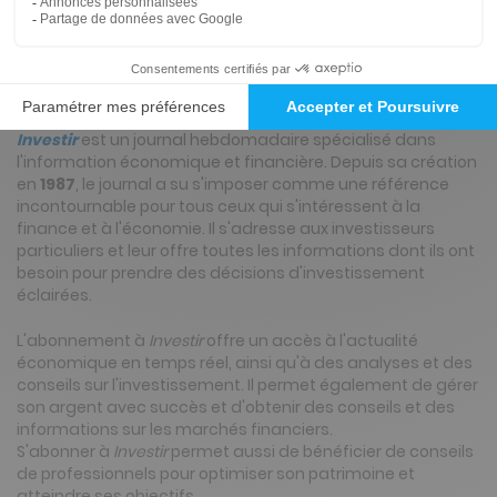
Présentation du magazine Investir
Investir
: le journal de l'information économique et
financière
Investir
est un journal hebdomadaire spécialisé dans
l'information économique et financière. Depuis sa création
en
1987
, le journal a su s'imposer comme une référence
incontournable pour tous ceux qui s'intéressent à la
finance et à l'économie. Il s'adresse aux investisseurs
particuliers et leur offre toutes les informations dont ils ont
besoin pour prendre des décisions d'investissement
éclairées.
L'abonnement à
Investir
offre un accès à l'actualité
économique en temps réel, ainsi qu'à des analyses et des
conseils sur l'investissement. Il permet également de gérer
son argent avec succès et d'obtenir des conseils et des
informations sur les marchés financiers.
S'abonner à
Investir
permet aussi de bénéficier de conseils
de professionnels pour optimiser son patrimoine et
atteindre ses objectifs.