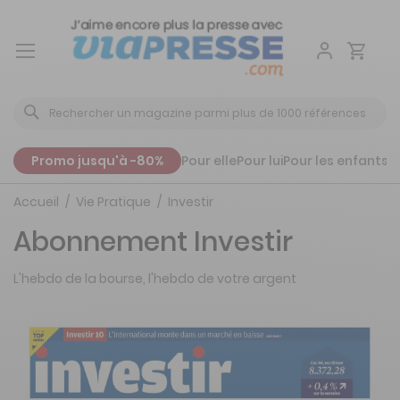
Aller
au
contenu
Promo jusqu'à -80%
Pour elle
Pour lui
Pour les enfants
P
Accueil
Vie Pratique
Investir
Abonnement Investir
L'hebdo de la bourse, l'hebdo de votre argent