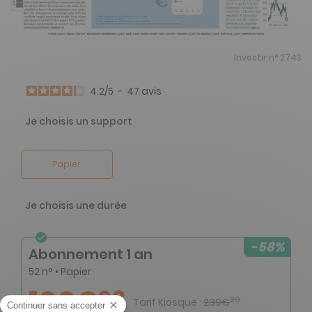
Investir n° 2743
4.2
/
5
-
47
avis
Je choisis un support
Papier
Je choisis une durée
-58%
Abonnement 1 an
52 n° • Papier
100€
98
20
Tarif Kiosque :
239€