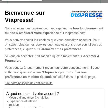
Tarif France métropolitaine
Renouvellement à date d’anniversaire
-44%
Abonnement 6 mois
26 n° • Papier
56€
95
40
Tarif Kiosque :
101€
Tarif France métropolitaine
Renouvellement à date d’anniversaire
-50%
Abonnement Durée libre
Papier
1€
95
90
Tarif Kiosque :
3€
Prix par n° pendant 6 mois, puis 3 € par n°
Tarif France métropolitaine