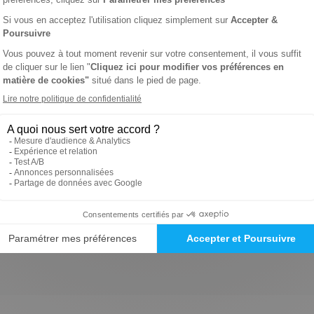
 avec un regard incisif et indépendant. Reconnu pour sa rigueur 
s pour accéder à l'intégralité des analyses et des enquêtes qui
faut pas baisser les bras, Marianne cherche chaque semaine à r
, espérer, lutter… Le magazine Marianne vous propose tout cela d