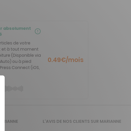
er absolument
é
rticles de votre
 et à tout moment
iture (Disponible via
0.49€/mois
Auto) ou à pied
 Press Connect (iOS,
MARIANNE
L'AVIS DE NOS CLIENTS SUR MARIANNE