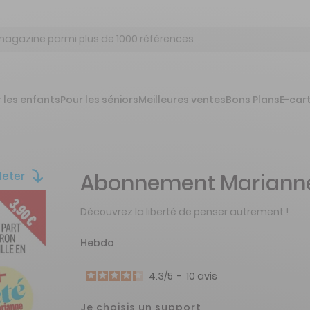
 les enfants
Pour les séniors
Meilleures ventes
Bons Plans
E-car
leter
Abonnement Mariann
Découvrez la liberté de penser autrement !
Hebdo
4.3
/
5
-
10
avis
Je choisis un support