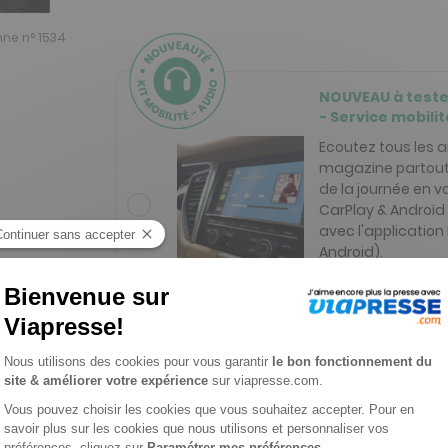
ne n° 1534
NOUVEAU à test
- Service mobilit
Ecoutez tous les a
magazine partout
de la journée en vo
CarPlay & Androïd 
avec l'application
Android).
E VIAPRESSE SUR MARIANNE
ANCIENS NUMÉROS DE 