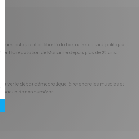
journalistique et sa liberté de ton, ce magazine politique
 font la réputation de Marianne depuis plus de 25 ans.
éactiver le débat démocratique, à retendre les muscles et
ans chacun de ses numéros.