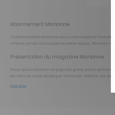
Abonnement Marianne
L'hebdomadaire Marianne vous invite à explorer l'actualité
n'hésite jamais à bousculer les idées reçues. Abonnez-vou
Présentation du magazine Marianne
Parce que la situation du pays est grave, parce qu'il ne 
les nerfs de notre république. S'informer, réfléchir, rire
Voir plus