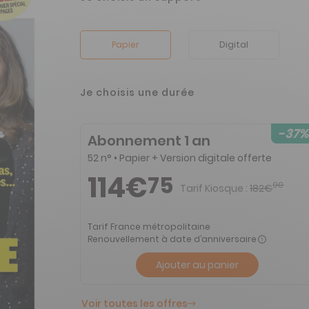
Papier
Digital
Je choisis une durée
-37%
Abonnement 1 an
52 n° • Papier + Version digitale offerte
114€
75
00
Tarif Kiosque :
182€
Tarif France métropolitaine
Renouvellement à date d’anniversaire
Ajouter au panier
Voir toutes les offres