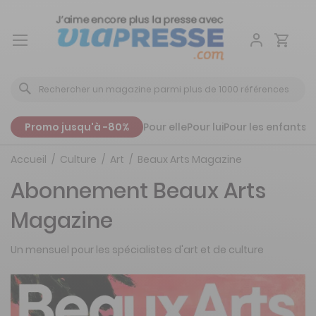
Aller
au
contenu
Promo jusqu'à -80%
Pour elle
Pour lui
Pour les enfants
P
Accueil
Culture
Art
Beaux Arts Magazine
Abonnement Beaux Arts
Magazine
Un mensuel pour les spécialistes d'art et de culture