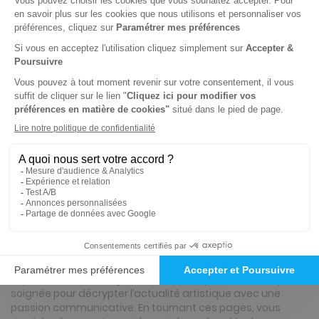
Présentation du magazine Beaux Arts
Magazine
Beaux Arts Magazine : votre passeport
culturel et artistique au meilleur prix
L’abonnement à Beaux Arts Magazine s’affirme comme
une étape incontournable pour tout amateur d'art, du
néophyte au collectionneur averti. Véritable référence de la
presse artistique française, ce mensuel d'exception vous
invite à explorer l’univers fascinant de la création sous
toutes ses formes d'art, des chefs-d'œuvre de la
Renaissance aux installations les plus audacieuses de l'art
contemporain. Chaque numéro marie avec élégance une
expertise éditoriale rigoureuse et une qualité esthétique
soignée pour décrypter l’actualité artistique avec une
passion communicative. En tournant ces pages, vous