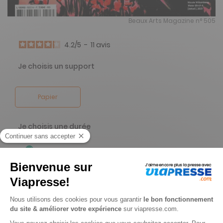
Beaux Arts Magazine n° 505
4.2
/
5
-
11
avis
Je choisis un support
Papier
Je choisis une durée
-40%
Abonnement 1 an
12 n° • Papier
50€
15
00
Tarif Kiosque :
84€
Tarif France métropolitaine
Renouvellement à date d’anniversaire