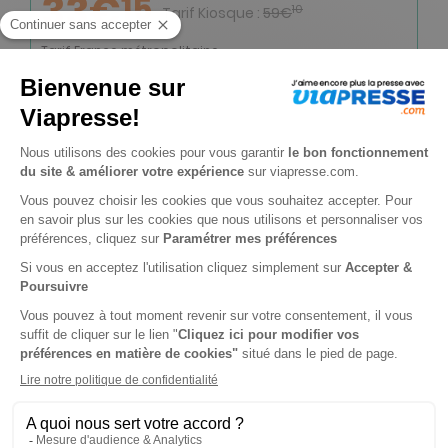
33€
15
10
Tarif Kiosque :
59€
Tarif France métropolitaine
Renouvellement à date d’anniversaire
-50%
Abonnement Durée libre
Papier + Version digitale offerte
2€
95
90
Tarif Kiosque :
5€
Prix par n° pendant 6 mois, puis 4,80 € par n°
Tarif France métropolitaine
NOUVEAU à tester absolument - Service
mobilité
Ecoutez tous les articles de votre magazine