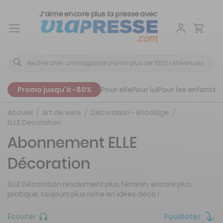
Aller
au
contenu
Promo jusqu'à -80%
Pour elle
Pour lui
Pour les enfants
P
Accueil
Art de vivre
Décoration - Bricolage
ELLE Décoration
Abonnement ELLE
Décoration
ELLE Décoration résolument plus féminin, encore plus
pratique, toujours plus riche en idées déco !
Feuilleter
Écouter