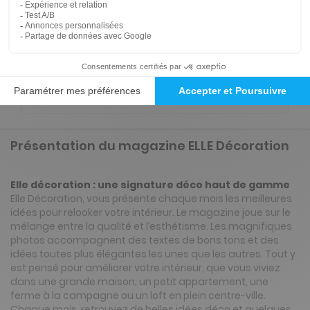
partout et à tout moment de la journée en
voiture (Disponible via CarPlay & Androïd Auto)
ou à pied avec l'application Press Connect (iOS,
Android).
0.49€/mois
Présentation du magazine ELLE Décoration
Elle décoration : une signature déco haut de gamme
Elle Décoration, vous présente chaque mois les meilleures
idées pour relooker votre intérieur. Le magazine joue sur le
mélange entre la qualité et l’esthétisme. Les magnifiques
photos accompagnent des textes de bons tons et des
idées toutes plus élégantes les unes que les autres. Tout y
est pensé pour améliorer votre intérieur, que vous viviez
dans une grande maison, un petit appartement, une
ferme à la campagne ou un loft en plein centre-ville.
Chaque mois, retrouvez de belles idées déco et quelques