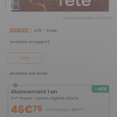
Connaissance Des Arts n° 860
4.1
/
5
-
11
avis
Je choisis un support
Papier
Je choisis une durée
-46%
Abonnement 1 an
11 n° • Papier + Version digitale offerte
46€
75
90
Tarif Kiosque :
86€