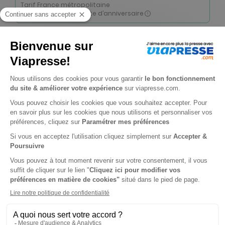
Tarif France métropolitaine
Renouvellement à date d’anniversaire
-50%
Abonnement Durée libre
Papier + Version digitale offerte + digital
6€
90
80
Tarif Kiosque :
13€
Prix par n° pendant 6 mois, puis 7,90 € par n°
Tarif France métropolitaine
-50%
Abonnement Durée libre
Papier + Version digitale offerte
3€
95
90
Tarif Kiosque :
7€
Prix par n° pendant 6 mois, puis 7 € par n°
Tarif France métropolitaine