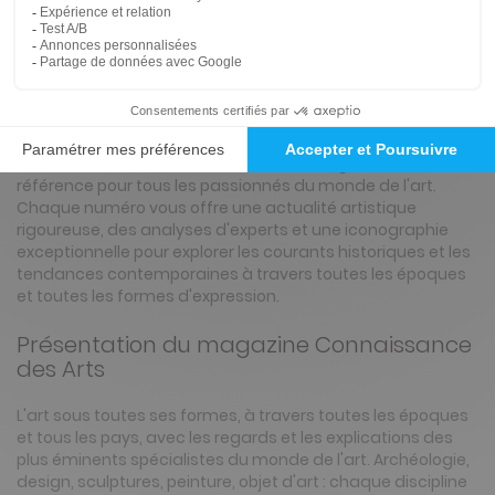
Présentation du magazine Connaissance
Des Arts
Abonnement Connaissance Des Arts
Découvrez Connaissance des Arts, le magazine de
référence pour tous les passionnés du monde de l'art.
Chaque numéro vous offre une actualité artistique
rigoureuse, des analyses d'experts et une iconographie
exceptionnelle pour explorer les courants historiques et les
tendances contemporaines à travers toutes les époques
et toutes les formes d'expression.
Présentation du magazine Connaissance
des Arts
L'art sous toutes ses formes, à travers toutes les époques
et tous les pays, avec les regards et les explications des
plus éminents spécialistes du monde de l'art. Archéologie,
design, sculptures, peinture, objet d'art : chaque discipline