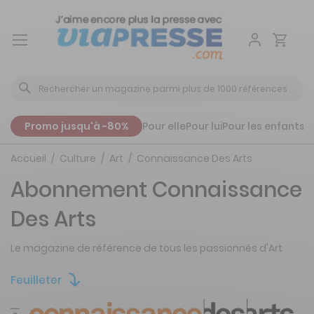
Aller
au
contenu
Promo jusqu'à -80%
Pour elle
Pour lui
Pour les enfants
P
Accueil
Culture
Art
Connaissance Des Arts
Abonnement Connaissance
Des Arts
Le magazine de référence de tous les passionnés d'Art
Feuilleter