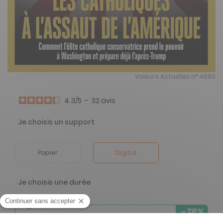
Valeurs Actuelles n° 4680
4.3
/
5
-
32
avis
Je choisis un support
Papier
Digital
Je choisis une durée
-78%
Abonnement 1 an