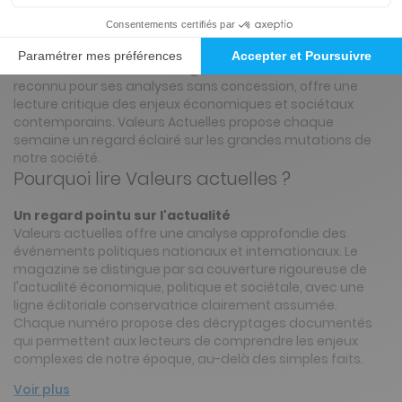
L'abonnement Valeurs Actuelles vous donne accès à un
décryptage approfondi des événements politiques et de
l'actualité nationale. Ce magazine hebdomadaire,
reconnu pour ses analyses sans concession, offre une
lecture critique des enjeux économiques et sociétaux
contemporains. Valeurs Actuelles propose chaque
semaine un regard éclairé sur les grandes mutations de
notre société.
Pourquoi lire Valeurs actuelles ?
Un regard pointu sur l'actualité
Valeurs actuelles offre une analyse approfondie des
événements politiques nationaux et internationaux. Le
magazine se distingue par sa couverture rigoureuse de
l'actualité économique, politique et sociétale, avec une
ligne éditoriale conservatrice clairement assumée.
Chaque numéro propose des décryptages documentés
qui permettent aux lecteurs de comprendre les enjeux
complexes de notre époque, au-delà des simples faits.
Voir plus