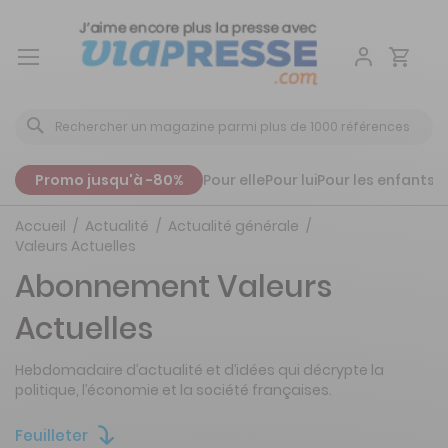
Aller
au
contenu
Promo jusqu'à -80%
Pour elle
Pour lui
Pour les enfants
P
Accueil
Actualité
Actualité générale
Valeurs Actuelles
Abonnement Valeurs
Actuelles
Hebdomadaire d’actualité et d’idées qui décrypte la
politique, l’économie et la société françaises.
Feuilleter