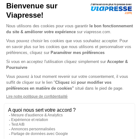
52 n° • Digital
67€
92
80
Tarif Kiosque :
306€
Tarif France métropolitaine
Renouvellement à date d’anniversaire
N° en cours
1 n° • Digital
5€
90
Tarif France métropolitaine
Présentation du magazine Valeurs
Actuelles
Abonnement Valeurs Actuelles