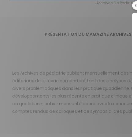
Archives De Pediatri
PRÉSENTATION DU MAGAZINE ARCHIVES DE
Les Archives de pédiatrie publient mensuellement des mémoi
éditoriaux de la revue comportent tant des analyses de su
divers problématiques dans leur pratique quotidienne. Grâ
développements les plus récents en pratique clinique et 
au quotidien », cahier mensuel élaboré avec le concours d
comptes rendus de colloques et de symposia. Ces public