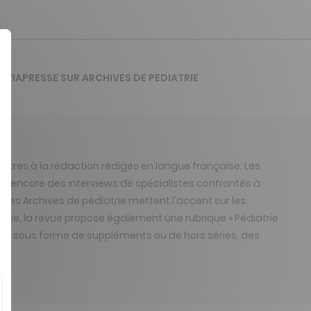
DE VIAPRESSE SUR ARCHIVES DE PEDIATRIE
ettres à la rédaction rédigés en langue française. Les
ou encore des interviews de spécialistes confrontés à
 les Archives de pédiatrie mettent l'accent sur les
tée, la revue propose également une rubrique « Pédiatrie
ent, sous forme de suppléments ou de hors séries, des