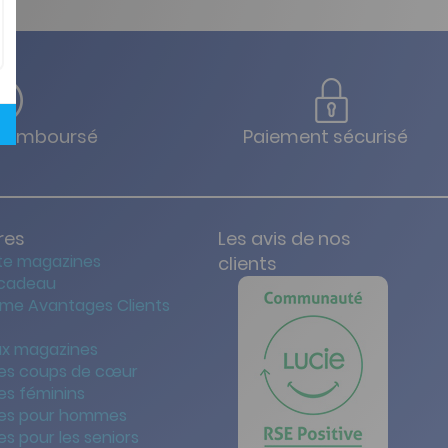
u remboursé
Paiement sécurisé
res
Les avis de nos
te magazines
clients
 cadeau
me Avantages Clients
x magazines
es coups de cœur
es féminins
es pour hommes
s pour les seniors