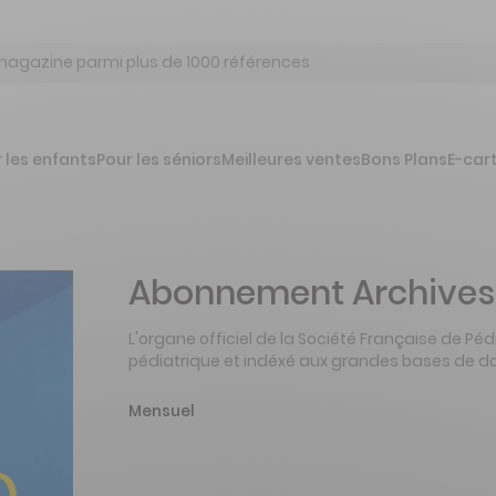
 les enfants
Pour les séniors
Meilleures ventes
Bons Plans
E-car
Abonnement Archives 
L'organe officiel de la Société Française de P
pédiatrique et indéxé aux grandes bases de do
Mensuel