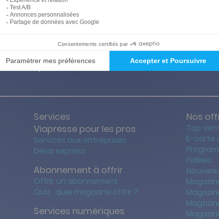
ties des prix les + bas
Satisfait o
Services
Nos off
Top ven
Viapresse pour les pros
E-carte
Services aux entreprises
Program
Devis express
Fidèles
Abonnement à offrir
Nouveau
Offrir un abonnement
Magazin
Quiz : quel magazine offrir ?
Magazin
Magazin
Services numériques
Magazine