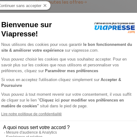
Voir toutes les offres
e n° 202608
 PEDIATRIE
L'AVIS 
res originaux, des mises au point, des faits cliniques et des l
jets d'actualité que des travaux de recherches plus pointues, 
ce à leurs procédures de traitement rapide des articles soumis,
l'amélioration des techniques. Pour une formation continue adap
es pédiatres libéraux et hospitaliers.Le revue publie régulièrem
ations sont comprises dans l'abonnement.