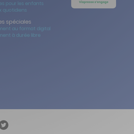
s pour les enfants
 quotidiens
s spéciales
ent au format digital
ent à durée libre