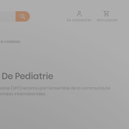
Aller
Mon panier
Se connecter
au
contenu
te cadeau
De Pediatrie
édiatrie (SFP) reconnu par l'ensemble de la communauté
nnées internationales.