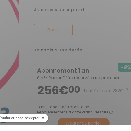
Je choisis un support
Papier
Je choisis une durée
-9%
Abonnement 1 an
6 n° • Papier Offre réservée aux professionnels
256€
00
00
Tarif Kiosque :
282€
Tarif France métropolitaine
Renouvellement à date d’anniversaire
Ajouter au panier