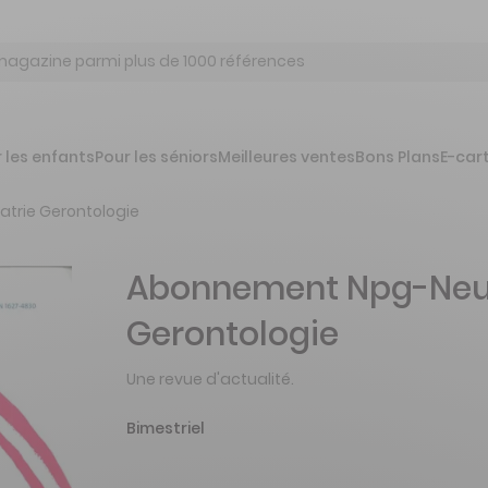
 les enfants
Pour les séniors
Meilleures ventes
Bons Plans
E-car
atrie Gerontologie
Abonnement Npg-Neur
Gerontologie
Une revue d'actualité.
Bimestriel