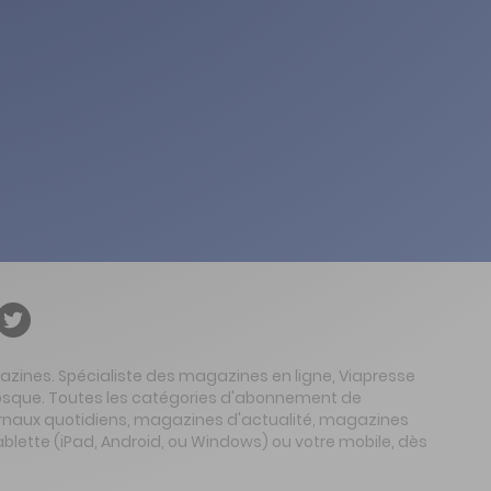
gazines. Spécialiste des magazines en ligne, Viapresse
 kiosque. Toutes les catégories d'abonnement de
urnaux quotidiens, magazines d'actualité, magazines
ablette (iPad, Android, ou Windows) ou votre mobile, dès