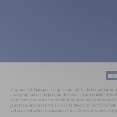
Viapresse, le kiosque en ligne spécialiste de l'abonnemen
vous propose un large choix de revues à prix cassés. Les 
magazines papier et numérique sont disponibles sur le s
jeunesse. Viapresse vous propose de consulter facilement 
votre achat avec l'application Press Connect, à télécharg