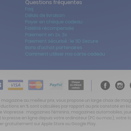
Questions fréquentes
Faq
Délais de livraison
Payer en chèque cadeau
Fidélité récompensée
Paiement en 2x, 3x
Paiement sécurisé : le 3D Secure
Bons d'achat partenaires
Comment utiliser ma carte cadeau
t magazine au meilleur prix, vous propose un large choix de ma
réductions en % sont calculées par rapport au prix constaté en
ite Viapresse : magazines féminins, magazines automobiles, jo
la presse en ligne depuis votre ordinateur (PC ou mac), votre t
er gratuitement sur Apple Store ou Google Play.