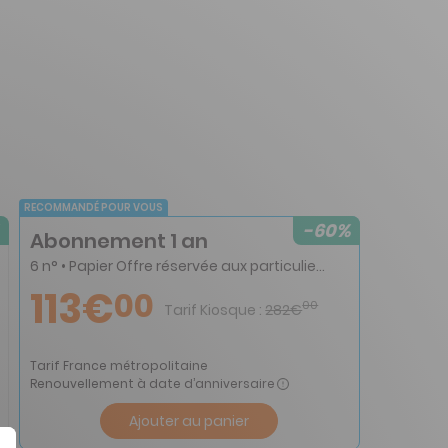
RECOMMANDÉ POUR VOUS
-60%
Abonnement 1 an
6 n° • Papier Offre réservée aux particuliers
113€
00
00
Tarif Kiosque :
282€
Tarif France métropolitaine
Renouvellement à date d’anniversaire
Ajouter au panier