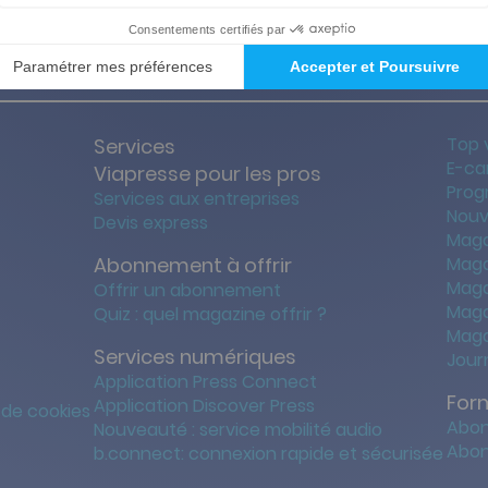
ties des prix les + bas
Satisfait o
Top 
Services
E-ca
Viapresse pour les pros
Prog
Services aux entreprises
Nouv
Devis express
Maga
Abonnement à offrir
Maga
Maga
Offrir un abonnement
Maga
Quiz : quel magazine offrir ?
Maga
Services numériques
Jour
Application Press Connect
For
Application Discover Press
 de cookies
Abon
Nouveauté : service mobilité audio
Abon
b.connect: connexion rapide et sécurisée