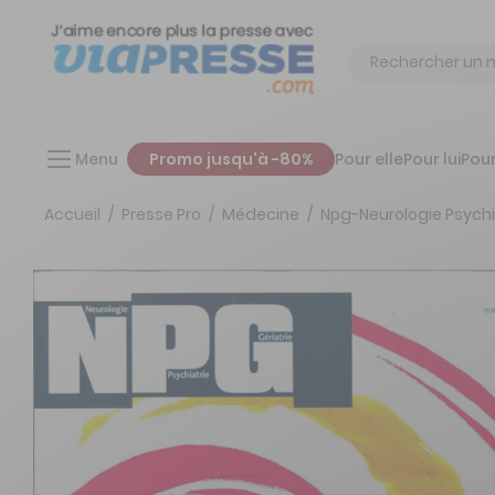
Chercher
Menu
Promo jusqu'à -80%
Pour elle
Pour lui
Pour
Accueil
Presse Pro
Médecine
Npg-Neurologie Psychi