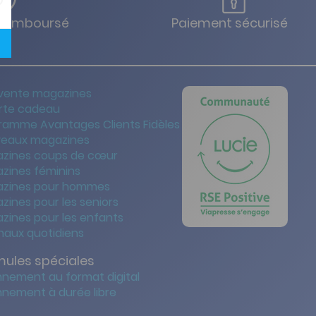
u remboursé
Paiement sécurisé
vente magazines
rte cadeau
ramme Avantages Clients Fidèles
eaux magazines
zines coups de cœur
zines féminins
zines pour hommes
zines pour les seniors
zines pour les enfants
naux quotidiens
mules spéciales
nement au format digital
nement à durée libre