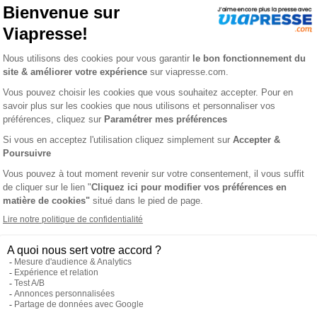
 n° 202604
HIATRIE GERONTOLOGIE
L'AVIS DE VIAPRESS
riatrie, NPGpropose à tous les acteurs de la prise en charge du v
que.Un support de formation médicale continue.