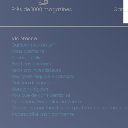
Près de 1000 magazines
Garan
Viapresse
Qui sommes-nous ?
Nous contacter
Devenir affilié
Relations éditeurs
Relations investisseurs
Rejoignez l'équipe Viapresse!
Gestion des cookies
Mentions légales
Politique de confidentialité
Conditions Générales de Vente
Cliquez ici pour modifier vos préférences en matière
Accessibilité : non conforme