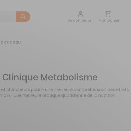
Aller
Mon panier
Se connecter
au
contenu
te cadeau
 Clinique Metabolisme
ns et chercheurs pour :- une meilleure compréhension des effets
umain - une meilleure pratique quotidienne de la nutrition