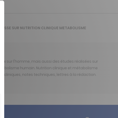
APRESSE SUR NUTRITION CLINIQUE METABOLISME
vaux sur l'homme, mais aussi des études réalisées sur
 métabolisme humain. Nutrition clinique et métabolisme
ts cliniques, notes techniques, lettres à la rédaction.