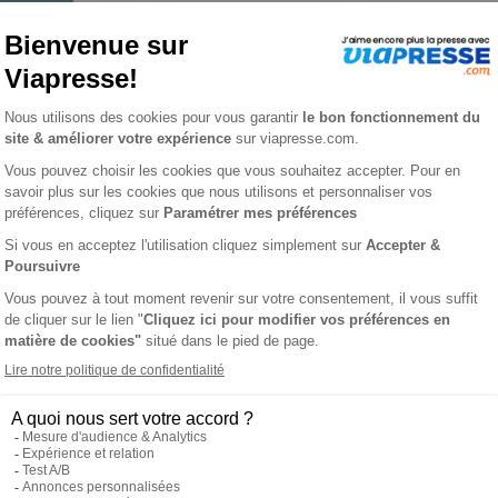
e n° 202602
QUE METABOLISME
L'AVIS DE VI
harmaciens, et chercheurs fondamentalistes en publiant des tra
leure compréhension des effets de la nutrition artificielle et du
ançaise : revues générales, mises au point, articles originaux, fai