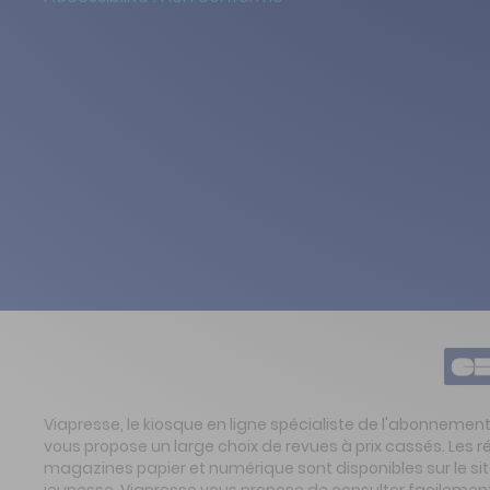
Viapresse, le kiosque en ligne spécialiste de l'abonnemen
vous propose un large choix de revues à prix cassés. Les 
magazines papier et numérique sont disponibles sur le s