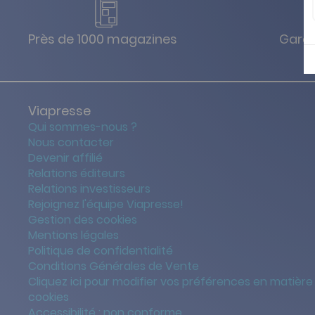
Près de 1000 magazines
Garan
Viapresse
Qui sommes-nous ?
Nous contacter
Devenir affilié
Relations éditeurs
Relations investisseurs
Rejoignez l'équipe Viapresse!
Gestion des cookies
Mentions légales
Politique de confidentialité
Conditions Générales de Vente
Cliquez ici pour modifier vos préférences en matière
cookies
Accessibilité : non conforme