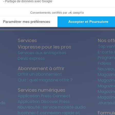
ties des prix les + bas
Satisfait o
Services
Nos off
Top ven
Viapresse pour les pros
E-carte
Services aux entreprises
Program
Devis express
Fidèles
Abonnement à offrir
Nouveau
Offrir un abonnement
Magazin
Quiz : quel magazine offrir ?
Magazin
Magazin
Services numériques
Magazine
Application Press Connect
Magazine
Application Discover Press
 de
Journaux
Nouveauté : service mobilité audio
Formule
b.connect: connexion rapide et