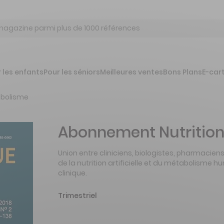
 les enfants
Pour les séniors
Meilleures ventes
Bons Plans
E-car
abolisme
Abonnement Nutrition
Union entre cliniciens, biologistes, pharmacie
de la nutrition artificielle et du métabolisme h
clinique.
Trimestriel