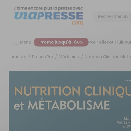
Chercher
Menu
Promo jusqu'à -80%
Pour elle
Pour lui
Pour
Accueil
Presse Pro
Médecine
Nutrition Clinique Met