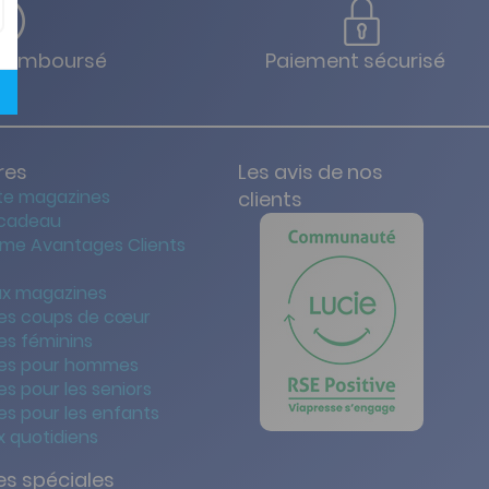
u remboursé
Paiement sécurisé
res
Les avis de nos
te magazines
clients
 cadeau
me Avantages Clients
x magazines
es coups de cœur
es féminins
es pour hommes
s pour les seniors
s pour les enfants
 quotidiens
s spéciales