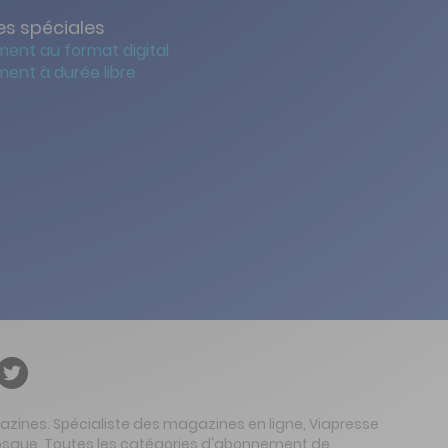
s spéciales
ent au format digital
ent à durée libre
gazines. Spécialiste des magazines en ligne, Viapresse
 kiosque. Toutes les catégories d'abonnement de