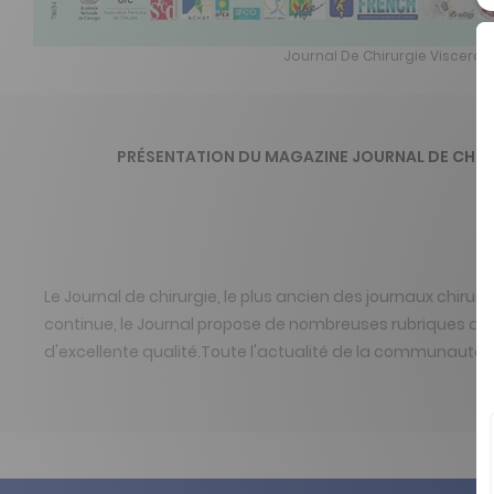
Journal De Chirurgie Visceral
PRÉSENTATION DU MAGAZINE JOURNAL DE CHIR
Le Journal de chirurgie, le plus ancien des journaux chiru
continue, le Journal propose de nombreuses rubriques dida
d'excellente qualité.Toute l'actualité de la communauté c