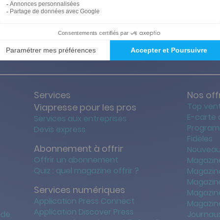
ties des prix les + bas
Satisfait o
Services
Nos off
Top ven
Viapresse pour les pros
E-carte
Services aux entreprises
Program
Devis express
Fidèles
Abonnement à offrir
Nouveau
Offrir un abonnement
Magazin
Quiz : quel magazine offrir ?
Magazin
Magazin
Services numériques
Magazine
Application Press Connect
Magazine
Application Discover Press
 de
Journaux