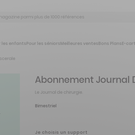
 les enfants
Pour les séniors
Meilleures ventes
Bons Plans
E-car
iscerale
Abonnement Journal D
Le Journal de chirurgie.
Bimestriel
Je choisis un support