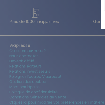
Près de 1000 magazines
Garan
Viapresse
Qui sommes-nous ?
Nous contacter
Devenir affilié
Relations éditeurs
Relations investisseurs
Rejoignez l'équipe Viapresse!
Gestion des cookies
Mentions légales
Politique de confidentialité
Conditions Générales de Vente
Cliquez ici pour modifier vos préférences en matière