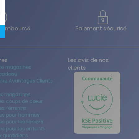
u remboursé
Paiement sécurisé
res
Les avis de nos
te magazines
clients
 cadeau
me Avantages Clients
x magazines
es coups de cœur
es féminins
es pour hommes
s pour les seniors
s pour les enfants
 quotidiens