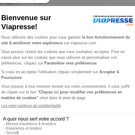
e n° 202607
URGIE VISCERALE
L'AVIS DE VI
rgicaux français, se consacre avant tout à la chirurgie générale
ctiques (Cas cliniques, Techniques chirurgicales, Mises au poin
hirurgicale.