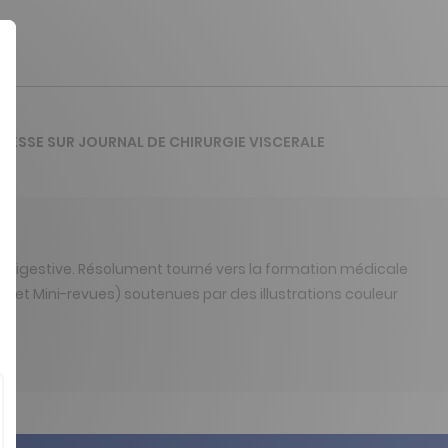
APRESSE SUR JOURNAL DE CHIRURGIE VISCERALE
 et digestive. Résolument tourné vers la formation médicale
t et Mini-revues) soutenues par des illustrations couleur