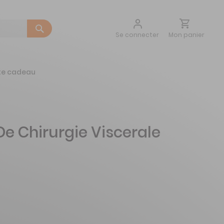
Aller
Mon panier
Se connecter
au
contenu
te cadeau
e Chirurgie Viscerale