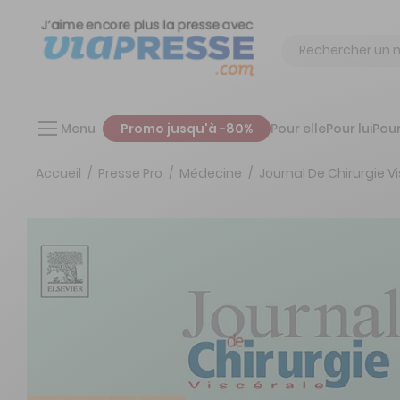
Chercher
Menu
Promo jusqu'à -80%
Pour elle
Pour lui
Pour
Accueil
Presse Pro
Médecine
Journal De Chirurgie V