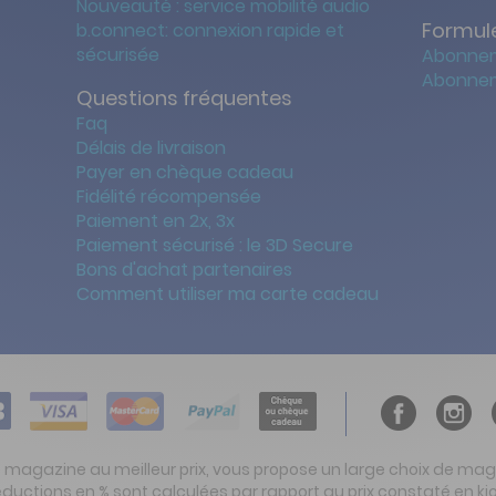
Nouveauté : service mobilité audio
Formule
b.connect: connexion rapide et
sécurisée
Abonnem
Abonnem
Questions fréquentes
Faq
Délais de livraison
Payer en chèque cadeau
Fidélité récompensée
Paiement en 2x, 3x
Paiement sécurisé : le 3D Secure
Bons d'achat partenaires
Comment utiliser ma carte cadeau
t magazine au meilleur prix, vous propose un large choix de ma
réductions en % sont calculées par rapport au prix constaté en