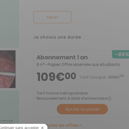
Papier
Je choisis une durée
-88%
Abonnement 1 an
6 n° • Papier Offre réservée aux étudiants
109€
00
00
Tarif Kiosque :
888€
Tarif France métropolitaine
Renouvellement à date d’anniversaire
Ajouter au panier
Voir toutes les offres