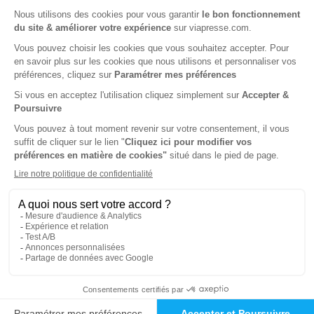
Tarif France métropolitaine
Renouvellement à date d’anniversaire
-82%
Abonnement 1 an
4 n° • Papier Offre réservée aux étudiants
46€
00
00
Tarif Kiosque :
256€
Tarif France métropolitaine
Renouvellement à date d’anniversaire
-10%
Abonnement 1 an
4 n° • Papier Offre réservée aux institutions
231€
00
00
Tarif Kiosque :
256€
Tarif France métropolitaine
Renouvellement à date d’anniversaire