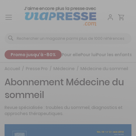
Aller
au
contenu
Promo jusqu'à -80%
Pour elle
Pour lui
Pour les enfants
P
Accueil
Presse Pro
Médecine
Médecine du sommeil
Abonnement Médecine du
sommeil
Revue spécialisée : troubles du sommeil, diagnostics et
approches thérapeutiques.