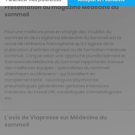
Présentation du magazine Médecine du
sommeil
Pour une meilleure prise en charge des troubles du
sommeil et de la vigilance Médecine du Sommeil est la
revue de référence francophone qu'il s'agisse de la
publication d'articles originaux ou de formation médicale
continue. Conçue selon une approche pluridisciplinaire et
transversale Médecine du Sommeil rapporte les travaux
des meilleures équipes - spécialistes du sommeil
chercheurs ou cliniciens - qui travaillent en
complémentarité : neurologues psychiatres
pneumologues généralistes gériatres internistes
médecins du travail ORL cardiologues stomatologistes
etc.
L'avis de Viapresse sur Médecine du
sommeil