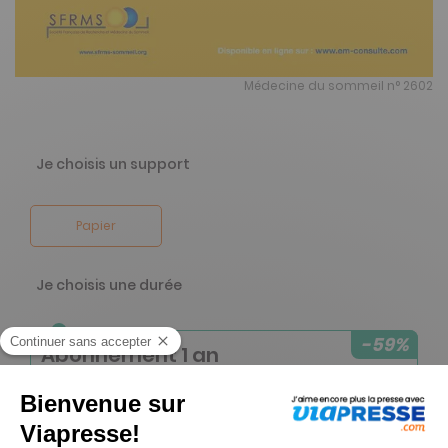
Médecine du sommeil n° 2602
Je choisis un support
Papier
Je choisis une durée
-59%
Abonnement 1 an
4 n° • Papier Offre réservée aux particuliers
105€
00
00
Tarif Kiosque :
256€