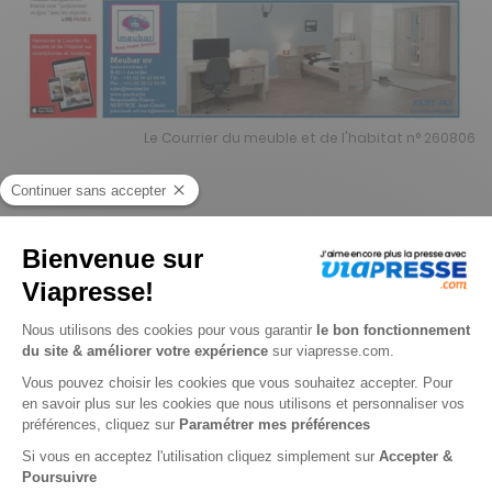
Le Courrier du meuble et de l'habitat n° 260806
Je choisis un support
Papier
Je choisis une durée
-15%
Abonnement 1 an
45 n° • Papier + 1 HS