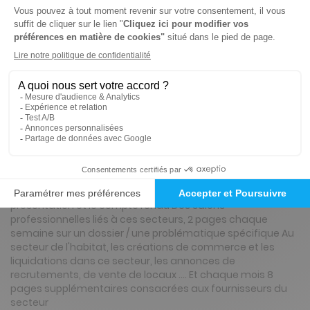
144€
50
00
Tarif Kiosque :
170€
Tarif France métropolitaine
Renouvellement à date d’anniversaire
Présentation du magazine Le Courrier du
meuble et de l'habitat
Chaque semaine vous retrouvez l'actualité de la
profession, une ou plusieurs page Consacrées au secteur
du meuble, de la literie, du siége, de la cuisine, la
présentation et le compte rendu Des salons
professionnelles liés à ces secteurs, 2 pages chaque
semaine sur un dossier / une problématique spécifique Au
secteur de l'habitat, les créations de commerce et les
liquidations dans ce secteur, les annonces de
recrutements, de vente de locaux …. Et chaque mois 8
pages supplémentaires consacrées aux fournisseurs du
secteur