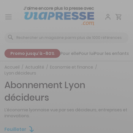
Aller
au
contenu
Promo jusqu'à -80%
Pour elle
Pour lui
Pour les enfants
P
Accueil
Actualité
Economie et finance
Lyon décideurs
Abonnement Lyon
décideurs
L’économie lyonnaise vue par ses décideurs, entreprises et
innovations.
Feuilleter