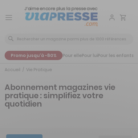
Aller
au
contenu
Promo jusqu'à -80%
Pour elle
Pour lui
Pour les enfants
P
Accueil
Vie Pratique
Abonnement magazines vie
pratique : simplifiez votre
quotidien