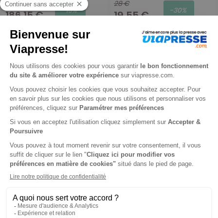
219 €
28 €
-15%
-30%
186,15 €
19,55 €
Ajouter au panier
Ajouter au panier
Programmez
Tous Véhicules Utilitaires