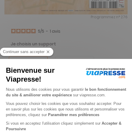
Programmez n° 276
5
/
5
-
1
avis
Je choisis un support
Papier
Digital
Je choisis une durée
-32%
Abonnement 1 an
10 n° • Papier + Version digitale offerte
46€
75
00
Tarif Kiosque :
69€
Tarif France métropolitaine