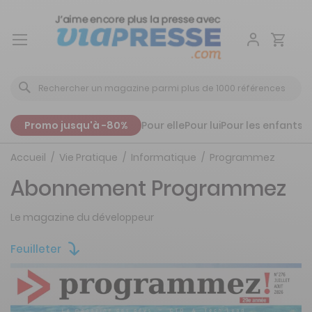
Aller
au
contenu
Promo jusqu'à -80%
Pour elle
Pour lui
Pour les enfants
P
Accueil
Vie Pratique
Informatique
Programmez
Abonnement Programmez
Le magazine du développeur
Feuilleter