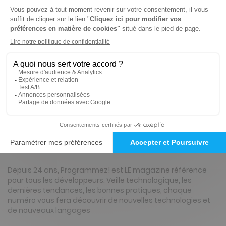
Renouvellement à date d’anniversaire
-50%
Abonnement Durée libre
Papier + Version digitale offerte
3€
45
90
Tarif Kiosque :
6€
Prix par n° pendant 6 mois, puis 6,90 € par n°
Tarif France métropolitaine
Présentation du magazine Programmez
Depuis 24 ans, Programmez! est LE magazine référence
pour tous les développeurs. Veille technologique, les
dernières tendances, les bonnes pratiques, chaque
numéro vous fera découvrir de nouvelles technologies et
de nouveaux langages