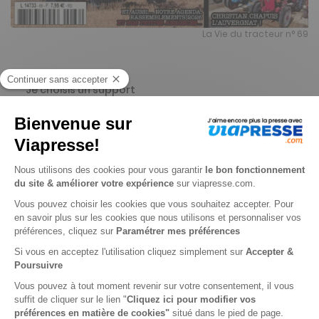
La Vie du tracteur n° 69
Je choisis un support
Papier
Je choisis une durée
-31%
Abonnement 1 an
4 n° • Papier
22€
10
80
Tarif Kiosque :
31€
Tarif France métropolitaine
Renouvellement à date d’anniversaire