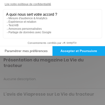
-32%
Abonnement 2 ans
8 n° • Papier
43€
35
60
Tarif Kiosque :
63€
Tarif France métropolitaine
Renouvellement à date d’anniversaire
Présentation du magazine La Vie du
tracteur
Aucune description.
L'avis de Viapresse sur La Vie du tracteur