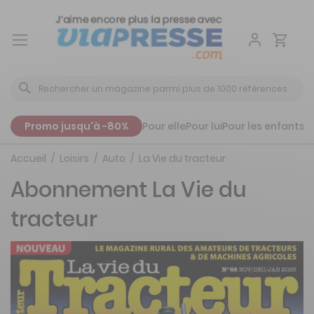
Aller
au
contenu
Promo jusqu'à -80%
Pour elle
Pour lui
Pour les enfants
P
Accueil
Loisirs
Auto
La Vie du tracteur
Abonnement La Vie du
tracteur