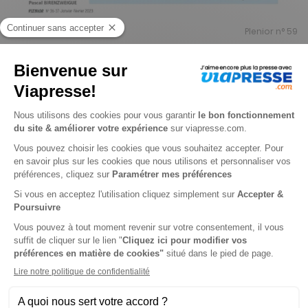
Plenior n° 59
2
/
5
-
1
avis
Je choisis un support
Papier
Je choisis une durée
-15%
Abonnement 1 an
4 n° • Papier
19€
64
10
Tarif Kiosque :
23€
Tarif France métropolitaine