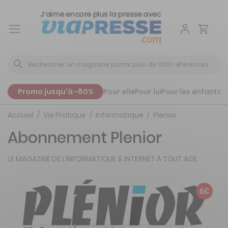
Aller
au
contenu
Promo jusqu'à -80%
Pour elle
Pour lui
Pour les enfants
P
Accueil
Vie Pratique
Informatique
Plenior
Abonnement Plenior
LE MAGAZINE DE L’INFORMATIQUE & INTERNET À TOUT AGE