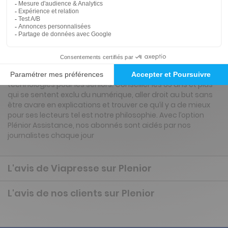
Renouvellement à date d’anniversaire
Présentation du magazine Plenior
Plénior décrypte, explique et teste toutes les nouvelles
technologies pour les seniors. Conseiller les 65 ans et plus
qui se sentent exclu du numérique, aller droit au but sans
être avare en explications et trouver ce qu’il y a de mieux
pour ses lecteurs tel est notre philosophie. Avec l’option
Plénior Assistance, nos abonnés sont aidés par nos
journalistes chaque jour
L'avis de Viapresse sur Plenior
L'avis de nos clients sur Plenior