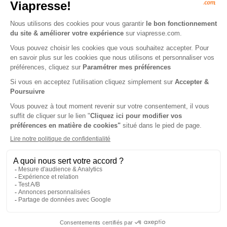
Tarif France métropolitaine
Renouvellement à date d’anniversaire
-50%
Abonnement Durée libre
Papier + Version digitale offerte (dans l'année 8 numéros à 12 euros et 1 numéro spécial à 15 euros)
6€
00
00
Tarif Kiosque :
12€
Prix par n° pendant 6 mois, puis 12 € par n°
Tarif France métropolitaine
NOUVEAU à tester absolument - Service
mobilité
Ecoutez tous les articles de votre magazine
partout et à tout moment de la journée en
voiture (Disponible via CarPlay & Androïd Auto)