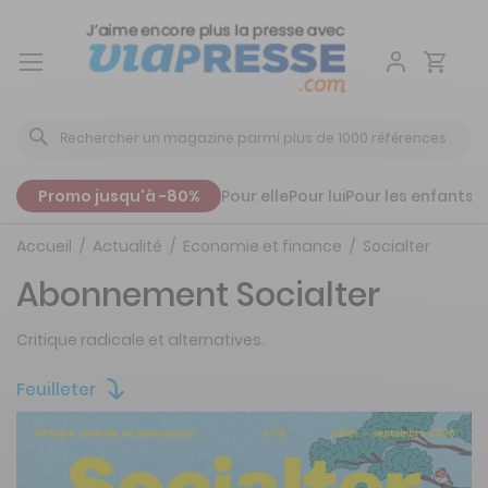
Aller
au
contenu
Promo jusqu'à -80%
Pour elle
Pour lui
Pour les enfants
P
Accueil
Actualité
Economie et finance
Socialter
Abonnement Socialter
Critique radicale et alternatives.
Feuilleter