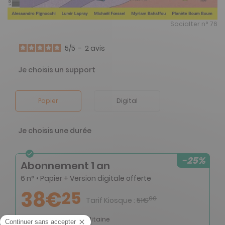
Socialter n° 76
5
/
5
-
2
avis
Je choisis un support
Papier
Digital
Je choisis une durée
-25%
Abonnement 1 an
6 n° • Papier + Version digitale offerte
38€
25
00
Tarif Kiosque :
51€
Tarif France métropolitaine