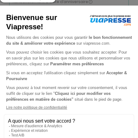
Renouvellement à date d’anniversaire
-32%
Abonnement 2 ans
12 n° • Papier + Version digitale offerte + 4 HS
120€
70
00
Tarif Kiosque :
178€
Tarif France métropolitaine
Renouvellement à date d’anniversaire
-31%
Abonnement 1 an
6 n° • Papier + Version digitale offerte + 2 HS
61€
20
00
Tarif Kiosque :
89€
Tarif France métropolitaine
Renouvellement à date d’anniversaire
-50%
Abonnement Durée libre
Papier + Version digitale offerte