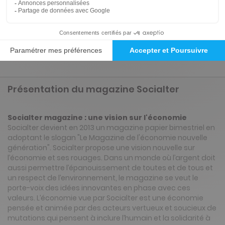
4€
25
50
Tarif Kiosque :
8€
Prix par n° pendant 6 mois, puis 7 € par n°
Tarif France métropolitaine
Présentation du magazine Socialter
Socialter magazine : une vision sur l'économie
Socialter devient en 2013 un magazine papier bimestriel en
adoptant le slogan "Le Magazine de l'économie nouvelle
génération". Socialter propose une vision nouvelle sur
l’économie et ses rouages. Dans un monde où l’argent doit
aussi permettre l’épanouissement de toutes et de tous et
un respect de l’environnement, le magazine se veut le
porte-voix des idées innovantes en phase avec ces
valeurs. L’économie vue par Socialter est une économie
pensée et animée par des acteurs vertueux et soucieux de
mutations qui pensent à inclure l’humain et la solidarité à