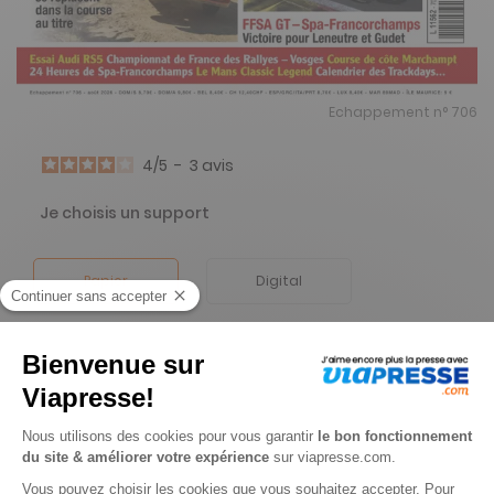
Echappement n° 706
4
/
5
-
3
avis
Je choisis un support
Papier
Digital
Je choisis une durée
-56%
Abonnement 1 an
12 n° • Papier + Version digitale offerte