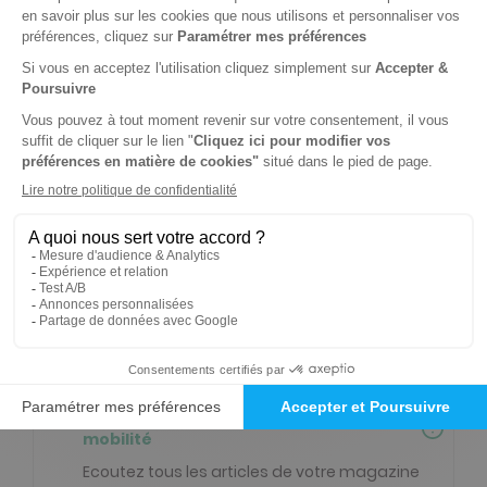
69€
70
08
Tarif Kiosque :
157€
Tarif France métropolitaine
Renouvellement à date d’anniversaire
-50%
Abonnement Durée libre
Papier + Version digitale offerte
3€
55
10
Tarif Kiosque :
7€
Prix par n° pendant 6 mois, puis 6,75 € par n°
Tarif France métropolitaine
NOUVEAU à tester absolument - Service
mobilité
Ecoutez tous les articles de votre magazine