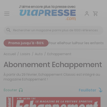
Aller
au
contenu
Promo jusqu'à -80%
Pour elle
Pour lui
Pour les enfants
P
Accueil
Loisirs
Auto
Echappement
Abonnement Echappement
À partir du 29 février, Echappement Classic est intégré au
magazine Echappement !
Feuilleter
Écouter