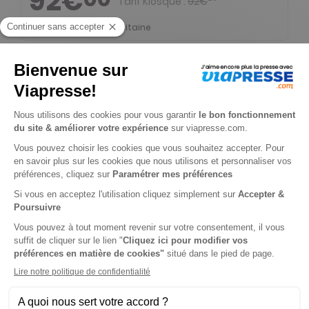
92€
Tarif Kiosque :
92€
Tarif France métropolitaine
-1%
Abonnement Durée libre
Papier + 3 n° hors-séries Autocollants par an
5€
90
95
Tarif Kiosque :
5€
Prix par n°
Tarif France métropolitaine
-1%
Abonnement Durée libre
Papier
5€
90
95
Tarif Kiosque :
5€
Prix par n°
Tarif France métropolitaine