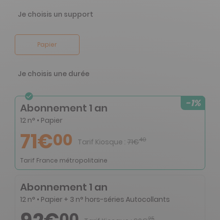
Je choisis un support
Papier
Je choisis une durée
-1%
Abonnement 1 an
12 n° • Papier
71€
00
40
Tarif Kiosque :
71€
Tarif France métropolitaine
Abonnement 1 an
12 n° • Papier + 3 n° hors-séries Autocollants
00
25