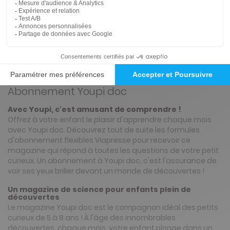
ℹ️
Note :
les codes promotionnels ne sont pas
valables sur ce titre.
Présentation du magazine Youpi doc
Abonnement Youpi doc
Avec Youpi, c'est amusant de comprendre !
Offrez à votre enfant le plaisir d'apprendre chaque mois
avec Youpi doc. Découvrez tout de suite les formules
d'abonnement flexibles Viapresse pour recevoir ce
magazine qui répond à toutes les questions de votre petit
curieux. Un abonnement à Youpi doc, c'est l'assurance de
voir ses yeux briller devant un monde de découvertes !
Un magazine de science pour enfants plein de
découvertes
Le magazine Youpi doc est le compagnon idéal des petits
curieux de 5 à 8 ans ! À l'âge des innombrables
découvertes, chaque mois, votre enfant plonge dans un