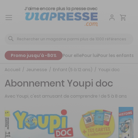
Aller
au
contenu
Promo jusqu'à -80%
Pour elle
Pour lui
Pour les enfants
P
Accueil
Jeunesse
Enfant (5 à 12 ans)
Youpi doc
Abonnement Youpi doc
Avec Youpi, c'est amusant de comprendre ! de 5 à 8 ans