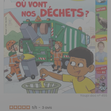
Youpi doc n° 455
5
/
5
-
3
avis